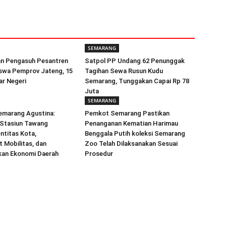
SEMARANG
an Pengasuh Pesantren
Satpol PP Undang 62 Penunggak
iswa Pemprov Jateng, 15
Tagihan Sewa Rusun Kudu
ar Negeri
Semarang, Tunggakan Capai Rp 78
Juta
SEMARANG
emarang Agustina:
Pemkot Semarang Pastikan
i Stasiun Tawang
Penanganan Kematian Harimau
ntitas Kota,
Benggala Putih koleksi Semarang
 Mobilitas, dan
Zoo Telah Dilaksanakan Sesuai
an Ekonomi Daerah
Prosedur