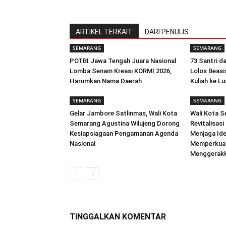
ARTIKEL TERKAIT
DARI PENULIS
SEMARANG
SEMARANG
POTBI Jawa Tengah Juara Nasional
73 Santri d
Lomba Senam Kreasi KORMI 2026,
Lolos Beas
Harumkan Nama Daerah
Kuliah ke Lu
SEMARANG
SEMARANG
Gelar Jambore Satlinmas, Wali Kota
Wali Kota S
Semarang Agustina Wilujeng Dorong
Revitalisas
Kesiapsiagaan Pengamanan Agenda
Menjaga Ide
Nasional
Memperkuat
Menggerakk
TINGGALKAN KOMENTAR