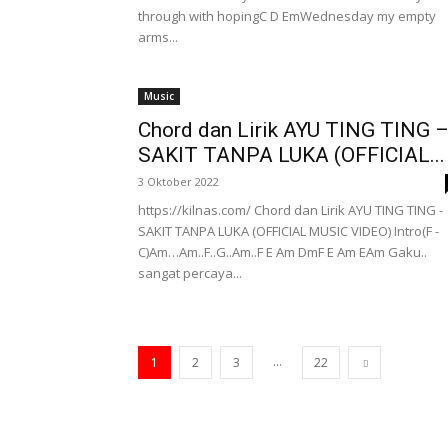
through with hopingC D EmWednesday my empty
arms...
Music
Chord dan Lirik AYU TING TING 
SAKIT TANPA LUKA (OFFICIAL...
3 Oktober 2022
https://kilnas.com/ Chord dan Lirik AYU TING TING -
SAKIT TANPA LUKA (OFFICIAL MUSIC VIDEO) Intro(F -
C)Am…Am..F..G..Am..F E Am DmF E Am EAm Gaku..
sangat percaya...
...
1
2
3
22