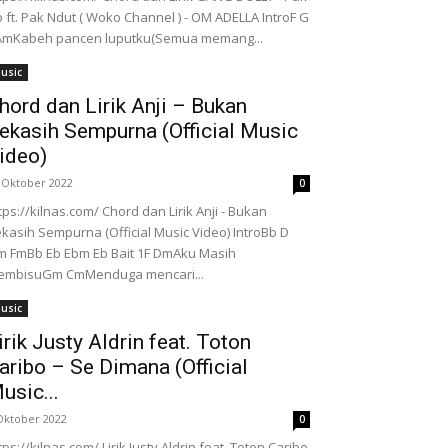
 ft. Pak Ndut ( Woko Channel ) - OM ADELLA IntroF G
AmKabeh pancen luputku(Semua memang...
usic
hord dan Lirik Anji – Bukan
ekasih Sempurna (Official Music
ideo)
 Oktober 2022
0
tps://kilnas.com/ Chord dan Lirik Anji - Bukan
kasih Sempurna (Official Music Video) IntroBb D
 FmBb Eb Ebm Eb Bait 1F DmAku Masih
embisuGm CmMenduga mencari...
usic
irik Justy Aldrin feat. Toton
aribo – Se Dimana (Official
usic...
Oktober 2022
0
tps://kilnas.com/ Lirik Justy Aldrin feat. Toton Caribo