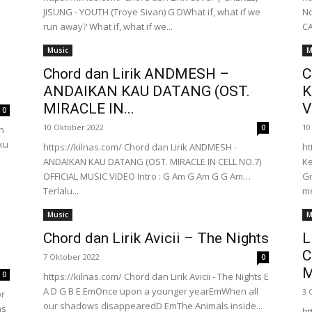
JISUNG - YOUTH (Troye Sivan) G DWhat if, what if we
No
run away? What if, what if we...
C
Music
M
Chord dan Lirik ANDMESH –
C
ANDAIKAN KAU DATANG (OST.
K
MIRACLE IN...
V
0
10 Oktober 2022
10
0
an
ku
https://kilnas.com/ Chord dan Lirik ANDMESH -
ht
ANDAIKAN KAU DATANG (OST. MIRACLE IN CELL NO.7)
Ke
OFFICIAL MUSIC VIDEO Intro : G Am G Am G G Am…
Gm
Terlalu...
m
Music
M
Chord dan Lirik Avicii – The Nights
L
C
7 Oktober 2022
0
M
0
https://kilnas.com/ Chord dan Lirik Avicii - The Nights E
A D G B E EmOnce upon a younger yearEmWhen all
3 
or
our shadows disappearedD EmThe Animals inside...
as
ht