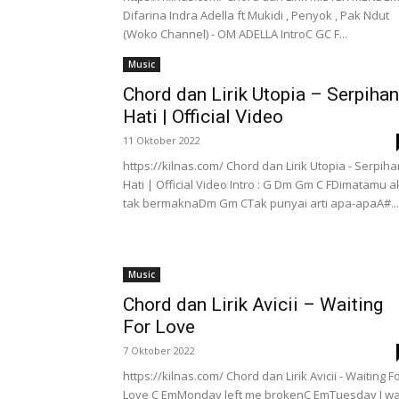
Difarina Indra Adella ft Mukidi , Penyok , Pak Ndut
(Woko Channel) - OM ADELLA IntroC GC F...
Music
Chord dan Lirik Utopia – Serpihan
Hati | Official Video
11 Oktober 2022
https://kilnas.com/ Chord dan Lirik Utopia - Serpih
Hati | Official Video Intro : G Dm Gm C FDimatamu a
tak bermaknaDm Gm CTak punyai arti apa-apaA#...
Music
Chord dan Lirik Avicii – Waiting
For Love
7 Oktober 2022
https://kilnas.com/ Chord dan Lirik Avicii - Waiting F
Love C EmMonday left me brokenC EmTuesday I w