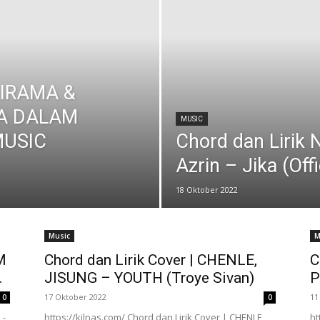
 IRAMA &
TA DALAM
MUSIC
MUSIC
Chord dan Lirik 
Azrin – Jika (Off
18 Oktober 2022
Music
M
M
Chord dan Lirik Cover | CHENLE,
C
.
JISUNG – YOUTH (Troye Sivan)
P
17 Oktober 2022
11
0
0
 -
https://kilnas.com/ Chord dan Lirik Cover | CHENLE,
ht