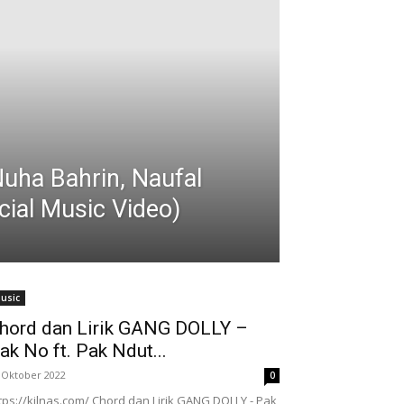
Nuha Bahrin, Naufal
icial Music Video)
usic
hord dan Lirik GANG DOLLY –
ak No ft. Pak Ndut...
 Oktober 2022
0
tps://kilnas.com/ Chord dan Lirik GANG DOLLY - Pak