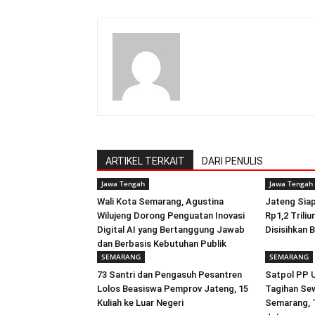
ARTIKEL TERKAIT
DARI PENULIS
Jawa Tengah
Jawa Tengah
Wali Kota Semarang, Agustina
Jateng Sia
Wilujeng Dorong Penguatan Inovasi
Rp1,2 Triliu
Digital AI yang Bertanggung Jawab
Disisihkan 
dan Berbasis Kebutuhan Publik
SEMARANG
SEMARANG
73 Santri dan Pengasuh Pesantren
Satpol PP 
Lolos Beasiswa Pemprov Jateng, 15
Tagihan Se
Kuliah ke Luar Negeri
Semarang, 