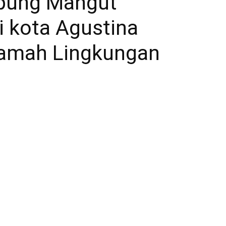
mpung Mangut
i kota Agustina
amah Lingkungan