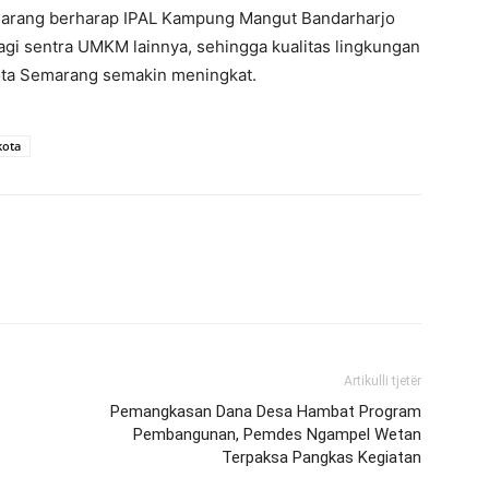
emarang berharap IPAL Kampung Mangut Bandarharjo
agi sentra UMKM lainnya, sehingga kualitas lingkungan
Kota Semarang semakin meningkat.
kota
Artikulli tjetër
s
Pemangkasan Dana Desa Hambat Program
Pembangunan, Pemdes Ngampel Wetan
Terpaksa Pangkas Kegiatan