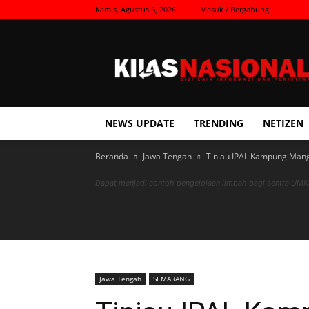
Kamis, Agustus 6, 2026
Masuk / Bergabung
Kilas
Nasional
NEWS UPDATE
TRENDING
NETIZEN
Beranda
Jawa Tengah
Tinjau IPAL Kampung Mang
Dapat menjadi contoh pengelolaan limbah bagi sentra UM
Jawa Tengah
SEMARANG