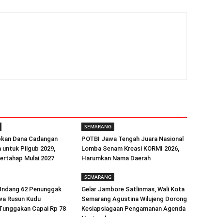
SEMARANG
pkan Dana Cadangan
POTBI Jawa Tengah Juara Nasional
n untuk Pilgub 2029,
Lomba Senam Kreasi KORMI 2026,
Bertahap Mulai 2027
Harumkan Nama Daerah
SEMARANG
Undang 62 Penunggak
Gelar Jambore Satlinmas, Wali Kota
wa Rusun Kudu
Semarang Agustina Wilujeng Dorong
Tunggakan Capai Rp 78
Kesiapsiagaan Pengamanan Agenda