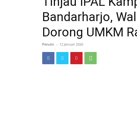
Tinjau IPAL Ka
Bandarharjo, Wal
Dorong UMKM R
Penulis
-
12 Januari 2026