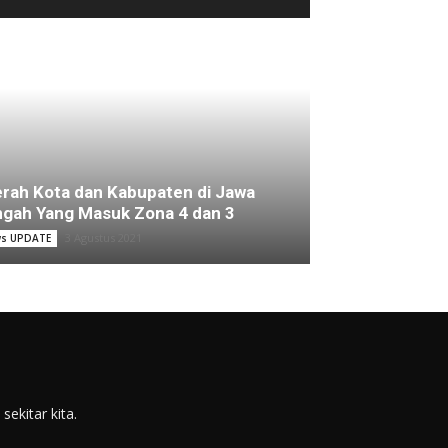
rah Kota dan Kabupaten di Jawa
gah Yang Masuk Zona 4 dan 3
3 Agustus 2021
s UPDATE
ekitar kita.