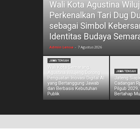
Wali Kota Agustina Wilu
Perkenalkan Tari Dug D
sebagai Simbol Kebers
Identitas Budaya Semar
Admin Lensa
-
7 Agustus 2026
JAWA TENGAH
Wali Kota Semarang,
Agustina Wilujeng Dorong
JAWA TENGAH
Penguatan Inovasi Digital AI
Jateng Siap
yang Bertanggung Jawab
Cadangan Rp1
dan Berbasis Kebutuhan
Pilgub 2029,
Publik
Bertahap Mu