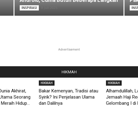
Android, Cuma Butuh Beberapa Langkah
Pak
8 Juli 2025
INSPIRASI
INS
Advertisement
HIKMAH
HIKMAH
HIKMAH
unia Akhirat,
Bakar Kemenyan, Tradisi atau
Alhamdulillah, 
Utama Seorang
Syirik? Ini Penjelasan Ulama
Jemaah Haji Re
Meraih Hidup...
dan Dalilnya
Gelombang I di 