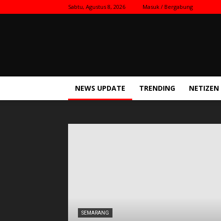
Sabtu, Agustus 8, 2026
Masuk / Bergabung
Kilas
Nasional
NEWS UPDATE
TRENDING
NETIZEN
SEMARANG