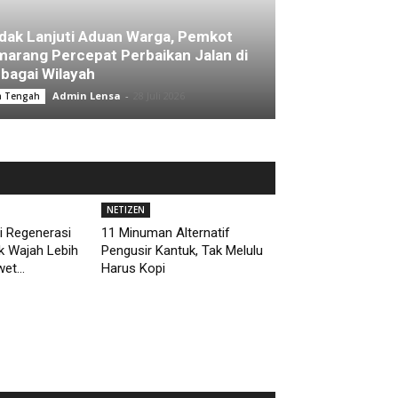
dak Lanjuti Aduan Warga, Pemkot
arang Percepat Perbaikan Jalan di
bagai Wilayah
Admin Lensa
-
28 Juli 2026
a Tengah
NETIZEN
i Regenerasi
11 Minuman Alternatif
uk Wajah Lebih
Pengusir Kantuk, Tak Melulu
et...
Harus Kopi