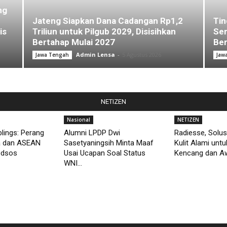
ng
Jateng Siapkan Dana Cadangan Rp1,2
Tin
is
Triliun untuk Pilgub 2029, Disisihkan
Sem
Bertahap Mulai 2027
Ber
Admin Lensa
-
5 Agustus 2026
Jawa Tengah
Jaw
NETIZEN
Nasional
NETIZEN
lings: Perang
Alumni LPDP Dwi
Radiesse, Solus
a dan ASEAN
Sasetyaningsih Minta Maaf
Kulit Alami unt
edsos
Usai Ucapan Soal Status
Kencang dan Aw
WNI...