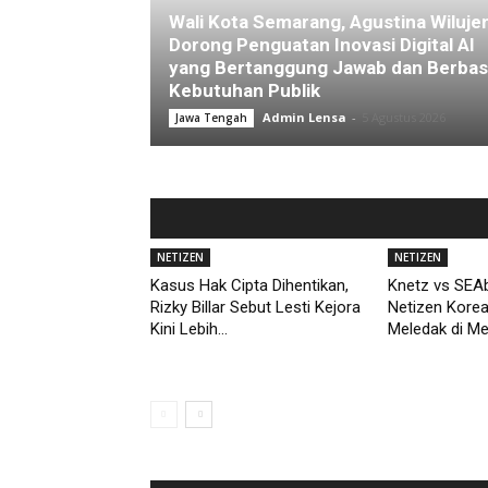
Wali Kota Semarang, Agustina Wiluje
Dorong Penguatan Inovasi Digital AI
yang Bertanggung Jawab dan Berbas
Kebutuhan Publik
Admin Lensa
-
5 Agustus 2026
Jawa Tengah
NETIZEN
NETIZEN
Kasus Hak Cipta Dihentikan,
Knetz vs SEAb
Rizky Billar Sebut Lesti Kejora
Netizen Kore
Kini Lebih...
Meledak di M