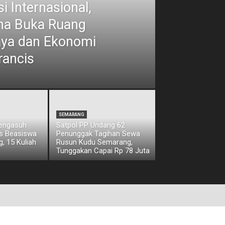
i Internasional,
ina Buka Ruang
aya dan Ekonomi
rancis
SEMARANG
Pengasuh
Satpol PP Undang 62
os Beasiswa
Penunggak Tagihan Sewa
, 15 Kuliah
Rusun Kudu Semarang,
Tunggakan Capai Rp 78 Juta