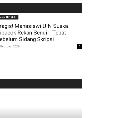
ews UPDATE
ragis! Mahasiswi UIN Suska
ibacok Rekan Sendiri Tepat
ebelum Sidang Skripsi
 Februari 2026
0