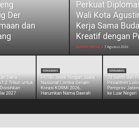
jeng
Perkuat Diplomas
ug Der
Wali Kota Agust
amaan dan
Kerja Sama Bud
ang
Kreatif dengan P
Admin Lensa
-
7 Agustus 2026
SEMARANG
SEMARANG
kan Dana
POTBI Jawa Tengah Juara
73 Santri dan 
,2 Triliun untuk
Nasional Lomba Senam
Pesantren Lol
 Disisihkan
Kreasi KORMI 2026,
Pemprov Jateng
lai 2027
Harumkan Nama Daerah
ke Luar Negeri