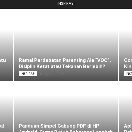
INSPIRASI
ntu
Ramai Perdebatan Parenting Ala “VOC”,
Com
Disiplin Ketat atau Tekanan Berlebih?
Kin
13 Agustus 2025
INSPIRASI
INS
al
Panduan Simpel Gabung PDF di HP
Apl