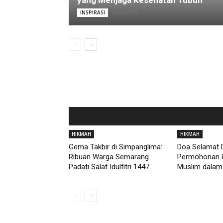
yang Menjaga Kesehatan Tubuh
9 Juli 2025
INSPIRASI
HIKMAH
HIKMAH
Gema Takbir di Simpanglima:
Doa Selamat D
Ribuan Warga Semarang
Permohonan 
Padati Salat Idulfitri 1447...
Muslim dalam 