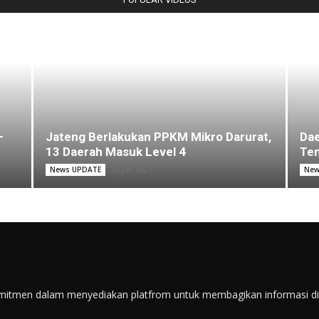
–
Jateng Berlakukan PPKM Mikro Darurat,
Dae
13 Daerah Masuk Level 4
Ten
23 Juli 2021
News UPDATE
New
itmen dalam menyediakan platfrom untuk membagikan informasi di s