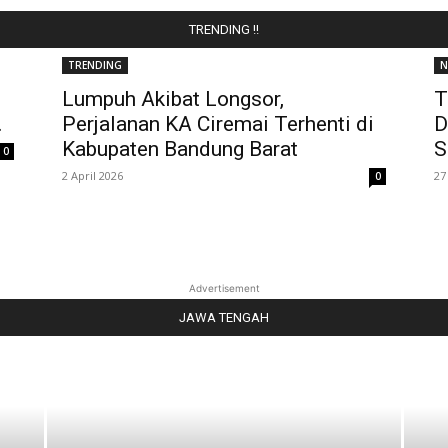
TRENDING !!
TRENDING
N
Lumpuh Akibat Longsor,
T
.
Perjalanan KA Ciremai Terhenti di
D
Kabupaten Bandung Barat
S
0
2 April 2026
27
0
Advertisement
JAWA TENGAH