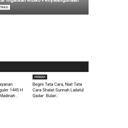
ar Ingatkan Risiko Penyalahgunaan
7 Juli 2025
PIRASI
HIKMAH
Layanan
Begini Tata Cara, Niat Tata
guler 1445 H
Cara Shalat Sunnah Lailatul
Madinah...
Qadar Bulan...