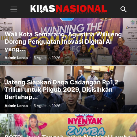
Wali Kota Semarang, Agustina Wilujeng
Dorong Penguatan Inovasi Digital AI
yang...
Admin Lensa
-
5 Agustus 2026
Jateng Siapkan Dana Cadangan Rp1,2
Triliun untuk Pilgub 2029, Disisihkan
Bertahap...
Admin Lensa
-
5 Agustus 2026