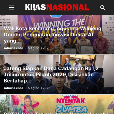
Wali Kota Semarang, Agustina Wilujeng
Dorong Penguatan Inovasi Digital AI
yang...
Admin Lensa
-
5 Agustus 2026
Jateng Siapkan Dana Cadangan Rp1,2
Triliun untuk Pilgub 2029, Disisihkan
Bertahap...
Admin Lensa
-
5 Agustus 2026