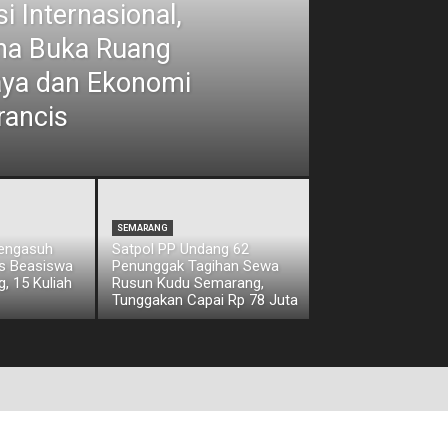
i Internasional,
ina Buka Ruang
aya dan Ekonomi
rancis
SEMARANG
Pengasuh
Satpol PP Undang 62
os Beasiswa
Penunggak Tagihan Sewa
, 15 Kuliah
Rusun Kudu Semarang,
Tunggakan Capai Rp 78 Juta