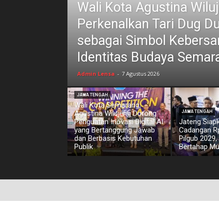
Wali Kota Agustina Wilu
Perkenalkan Tari Dug D
sebagai Simbol Kebers
Identitas Budaya Semar
Admin Lensa
-
7 Agustus 2026
JAWA TENGAH
Wali Kota Semarang,
Agustina Wilujeng Dorong
JAWA TENGAH
Penguatan Inovasi Digital AI
Jateng Siap
yang Bertanggung Jawab
Cadangan Rp1
dan Berbasis Kebutuhan
Pilgub 2029,
Publik
Bertahap Mu