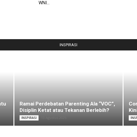
WNI...
INSPIRASI
ntu
Ramai Perdebatan Parenting Ala “VOC”,
Com
Disiplin Ketat atau Tekanan Berlebih?
Kin
13 Agustus 2025
INSPIRASI
INS