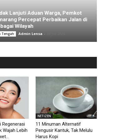
dak Lanjuti Aduan Warga, Pemkot
arang Percepat Perbaikan Jalan di
bagai Wilayah
Admin Lensa
-
28 Juli 2026
a Tengah
NETIZEN
i Regenerasi
11 Minuman Alternatif
uk Wajah Lebih
Pengusir Kantuk, Tak Melulu
et...
Harus Kopi