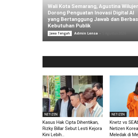
Wali Kota Semarang, Agustina Wiluje
Dorong Penguatan Inovasi Digital AI
yang Bertanggung Jawab dan Berbas
Kebutuhan Publik
Admin Lensa
-
5 Agustus 2026
Jawa Tengah
NETIZEN
NETIZEN
Kasus Hak Cipta Dihentikan,
Knetz vs SEAb
Rizky Billar Sebut Lesti Kejora
Netizen Kore
Kini Lebih...
Meledak di M