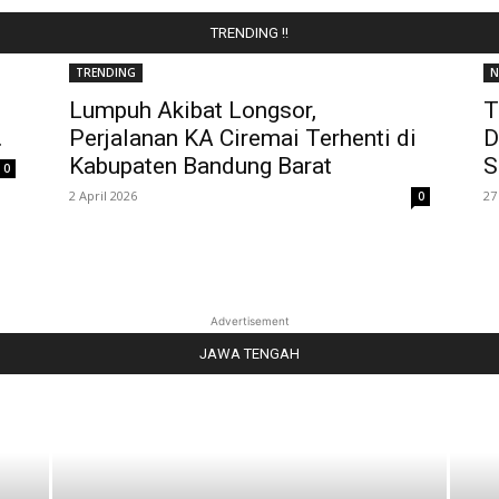
TRENDING !!
TRENDING
N
Lumpuh Akibat Longsor,
T
.
Perjalanan KA Ciremai Terhenti di
D
Kabupaten Bandung Barat
S
0
2 April 2026
27
0
Advertisement
JAWA TENGAH