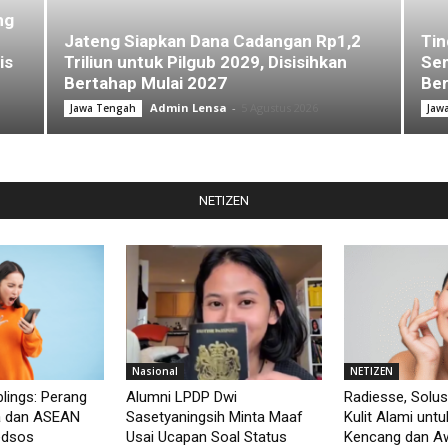
ng
Jateng Siapkan Dana Cadangan Rp1,2
Tin
is
Triliun untuk Pilgub 2029, Disisihkan
Sem
Bertahap Mulai 2027
Ber
Admin Lensa
-
5 Agustus 2026
Jawa Tengah
Jaw
NETIZEN
Nasional
NETIZEN
lings: Perang
Alumni LPDP Dwi
Radiesse, Solus
a dan ASEAN
Sasetyaningsih Minta Maaf
Kulit Alami unt
edsos
Usai Ucapan Soal Status
Kencang dan Aw