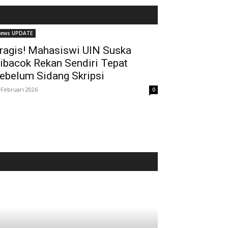
ews UPDATE
ragis! Mahasiswi UIN Suska
ibacok Rekan Sendiri Tepat
ebelum Sidang Skripsi
 Februari 2026
0