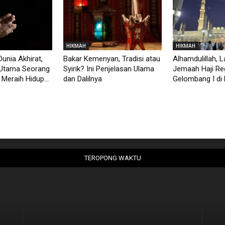
HIKMAH
HIKMAH
unia Akhirat,
Bakar Kemenyan, Tradisi atau
Alhamdulillah, 
Utama Seorang
Syirik? Ini Penjelasan Ulama
Jemaah Haji Re
Meraih Hidup...
dan Dalilnya
Gelombang I di 
TEROPONG WAKTU