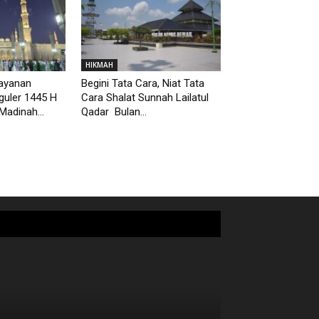
HIKMAH
Layanan
Begini Tata Cara, Niat Tata
guler 1445 H
Cara Shalat Sunnah Lailatul
Madinah...
Qadar Bulan...