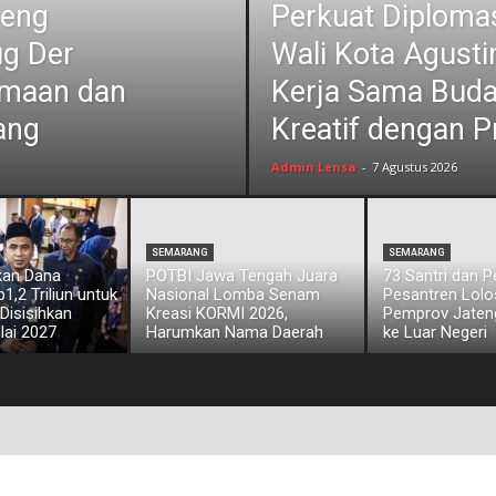
jeng
Perkuat Diplomas
ug Der
Wali Kota Agust
amaan dan
Kerja Sama Bud
ang
Kreatif dengan P
Admin Lensa
-
7 Agustus 2026
SEMARANG
SEMARANG
kan Dana
POTBI Jawa Tengah Juara
73 Santri dan 
,2 Triliun untuk
Nasional Lomba Senam
Pesantren Lol
 Disisihkan
Kreasi KORMI 2026,
Pemprov Jateng
lai 2027
Harumkan Nama Daerah
ke Luar Negeri