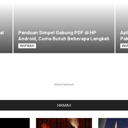
al
Panduan Simpel Gabung PDF di HP
Apl
Android, Cuma Butuh Beberapa Langkah
Pak
8 Juli 2025
INSPIRASI
INS
Advertisement
HIKMAH