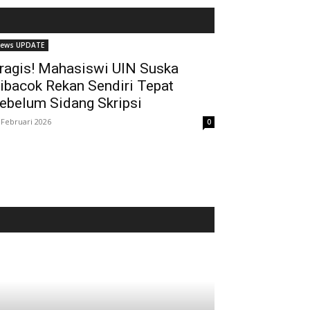
ews UPDATE
ragis! Mahasiswi UIN Suska
ibacok Rekan Sendiri Tepat
ebelum Sidang Skripsi
 Februari 2026
0