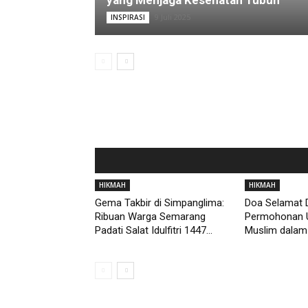
yang Menjaga Kesehatan Tubuh
9 Juli 2025
INSPIRASI
HIKMAH
HIKMAH
Gema Takbir di Simpanglima:
Doa Selamat D
Ribuan Warga Semarang
Permohonan 
Padati Salat Idulfitri 1447...
Muslim dalam 