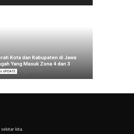
rah Kota dan Kabupaten di Jawa
gah Yang Masuk Zona 4 dan 3
3 Agustus 2021
s UPDATE
ekitar kita.