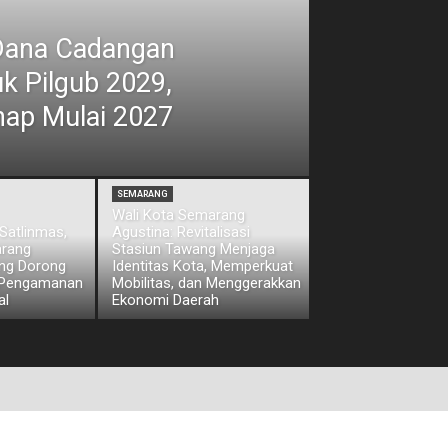
Dana Cadangan
uk Pilgub 2029,
hap Mulai 2027
SEMARANG
Wali Kota Semarang
Satlinmas,
Agustina: Revitalisasi
arang
Stasiun Tawang Menjaga
eng Dorong
Identitas Kota, Memperkuat
 Pengamanan
Mobilitas, dan Menggerakkan
al
Ekonomi Daerah