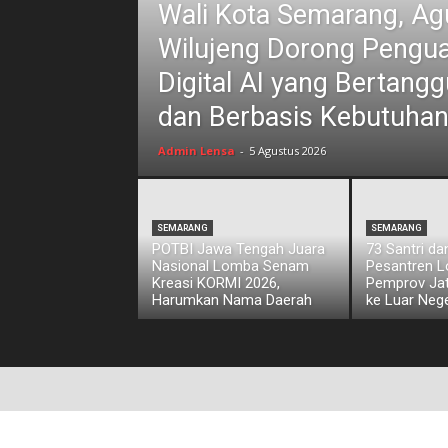
Wali Kota Semarang, Ag
Wilujeng Dorong Pengua
Digital AI yang Bertan
dan Berbasis Kebutuhan
Admin Lensa
-
5 Agustus 2026
SEMARANG
SEMARANG
POTBI Jawa Tengah Juara
73 Santri d
Nasional Lomba Senam
Pesantren L
Kreasi KORMI 2026,
Pemprov Jat
Harumkan Nama Daerah
ke Luar Nege