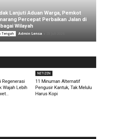
dak Lanjuti Aduan Warga, Pemkot
arang Percepat Perbaikan Jalan di
bagai Wilayah
Admin Lensa
-
28 Juli 2026
a Tengah
NETIZEN
i Regenerasi
11 Minuman Alternatif
uk Wajah Lebih
Pengusir Kantuk, Tak Melulu
et...
Harus Kopi