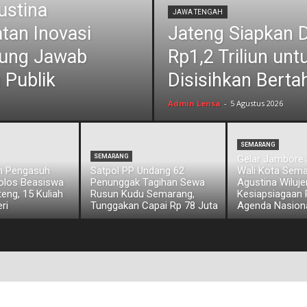
ustina
JAWA TENGAH
tan Inovasi
Jateng Siapkan 
ggung Jawab
Rp1,2 Triliun unt
 Publik
Disisihkan Berta
Admin Lensa
-
5 Agustus 2026
SEMARANG
SEMARANG
Gelar Jambore 
an Pengasuh
Satpol PP Undang 62
Wali Kota Sem
olos Beasiswa
Penunggak Tagihan Sewa
Agustina Wiluj
eng, 15 Kuliah
Rusun Kudu Semarang,
Kesiapsiagaan
ri
Tunggakan Capai Rp 78 Juta
Agenda Nasion