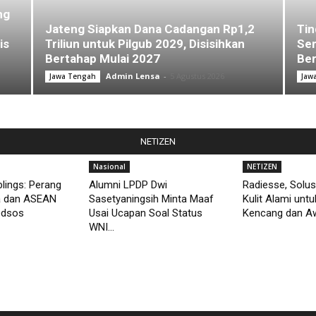
ng
Jateng Siapkan Dana Cadangan Rp1,2
Tin
is
Triliun untuk Pilgub 2029, Disisihkan
Sem
Bertahap Mulai 2027
Ber
Admin Lensa
-
5 Agustus 2026
Jawa Tengah
Jaw
NETIZEN
Nasional
NETIZEN
lings: Perang
Alumni LPDP Dwi
Radiesse, Solus
a dan ASEAN
Sasetyaningsih Minta Maaf
Kulit Alami unt
edsos
Usai Ucapan Soal Status
Kencang dan Aw
WNI...