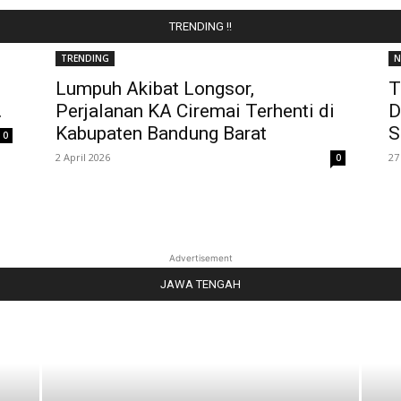
TRENDING !!
TRENDING
N
Lumpuh Akibat Longsor,
T
.
Perjalanan KA Ciremai Terhenti di
D
Kabupaten Bandung Barat
S
0
2 April 2026
27
0
Advertisement
JAWA TENGAH