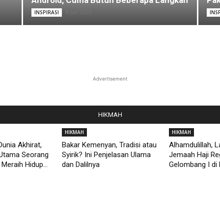
Android, Cuma Butuh Beberapa Langkah
Pak
8 Juli 2025
INSPIRASI
INS
Advertisement
HIKMAH
HIKMAH
HIKMAH
unia Akhirat,
Bakar Kemenyan, Tradisi atau
Alhamdulillah, 
Utama Seorang
Syirik? Ini Penjelasan Ulama
Jemaah Haji Re
Meraih Hidup...
dan Dalilnya
Gelombang I di 