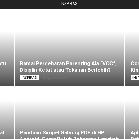
INSPIRASI
ntu
Ramai Perdebatan Parenting Ala “VOC”,
Com
Disiplin Ketat atau Tekanan Berlebih?
Kin
13 Agustus 2025
INSPIRASI
INS
al
Panduan Simpel Gabung PDF di HP
Apl