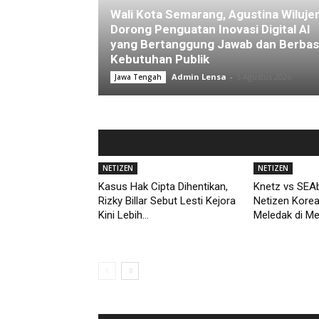
Wali Kota Semarang, Agustina Wiluje
Dorong Penguatan Inovasi Digital AI
yang Bertanggung Jawab dan Berbas
Kebutuhan Publik
Admin Lensa
-
5 Agustus 2026
Jawa Tengah
NETIZEN
NETIZEN
Kasus Hak Cipta Dihentikan,
Knetz vs SEAb
Rizky Billar Sebut Lesti Kejora
Netizen Kore
Kini Lebih...
Meledak di M