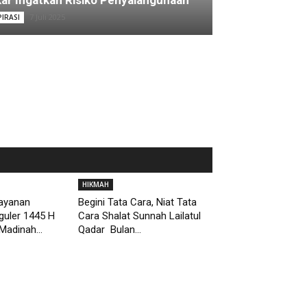
ar Ingatkan Risiko Penyalahgunaan
7 Juli 2025
PIRASI
HIKMAH
Layanan
Begini Tata Cara, Niat Tata
guler 1445 H
Cara Shalat Sunnah Lailatul
Madinah...
Qadar Bulan...