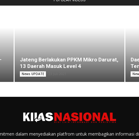
–
Jateng Berlakukan PPKM Mikro Darurat,
Dae
13 Daerah Masuk Level 4
Ten
23 Juli 2021
News UPDATE
New
itmen dalam menyediakan platfrom untuk membagikan informasi di s