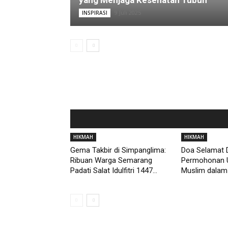
yang Menjaga Kesehatan Tubuh
9 Juli 2025
INSPIRASI
HIKMAH
HIKMAH
Gema Takbir di Simpanglima:
Doa Selamat D
Ribuan Warga Semarang
Permohonan 
Padati Salat Idulfitri 1447...
Muslim dalam 