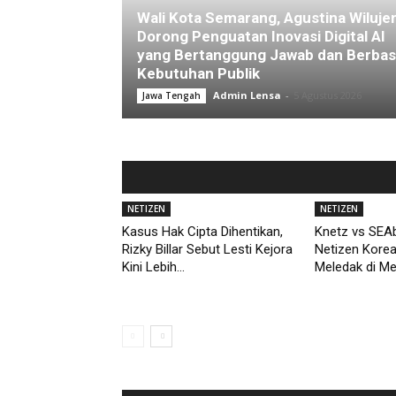
Wali Kota Semarang, Agustina Wiluje
Dorong Penguatan Inovasi Digital AI
yang Bertanggung Jawab dan Berbas
Kebutuhan Publik
Admin Lensa
-
5 Agustus 2026
Jawa Tengah
NETIZEN
NETIZEN
Kasus Hak Cipta Dihentikan,
Knetz vs SEAb
Rizky Billar Sebut Lesti Kejora
Netizen Kore
Kini Lebih...
Meledak di M