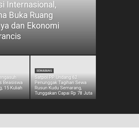
i Internasional,
ina Buka Ruang
aya dan Ekonomi
rancis
SEMARANG
Pengasuh
Satpol PP Undang 62
os Beasiswa
Penunggak Tagihan Sewa
, 15 Kuliah
Rusun Kudu Semarang,
Tunggakan Capai Rp 78 Juta