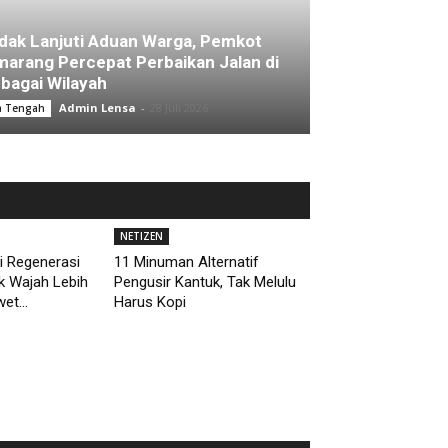
dak Lanjuti Aduan Warga, Pemkot
arang Percepat Perbaikan Jalan di
bagai Wilayah
Admin Lensa
-
28 Juli 2026
a Tengah
NETIZEN
i Regenerasi
11 Minuman Alternatif
uk Wajah Lebih
Pengusir Kantuk, Tak Melulu
et...
Harus Kopi