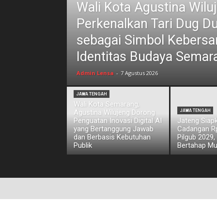
Wali Kota Agustina Wilu
Perkenalkan Tari Dug D
sebagai Simbol Kebers
Identitas Budaya Semar
Admin Lensa
-
7 Agustus 2026
JAWA TENGAH
Wali Kota Semarang,
Agustina Wilujeng Dorong
JAWA TENGAH
Penguatan Inovasi Digital AI
Jateng Siap
yang Bertanggung Jawab
Cadangan Rp1
dan Berbasis Kebutuhan
Pilgub 2029,
Publik
Bertahap Mu