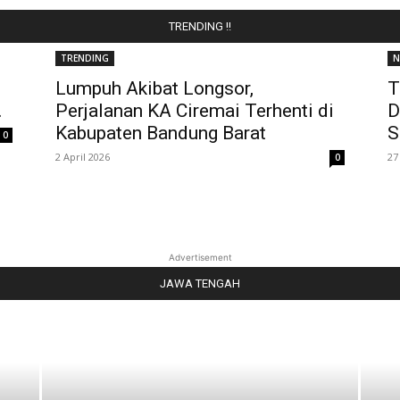
TRENDING !!
TRENDING
N
Lumpuh Akibat Longsor,
T
.
Perjalanan KA Ciremai Terhenti di
D
Kabupaten Bandung Barat
S
0
2 April 2026
27
0
Advertisement
JAWA TENGAH