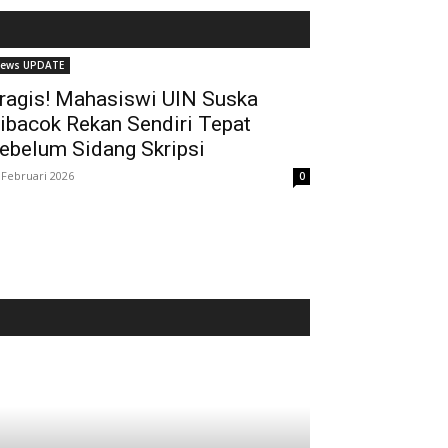
ews UPDATE
ragis! Mahasiswi UIN Suska
ibacok Rekan Sendiri Tepat
ebelum Sidang Skripsi
 Februari 2026
0