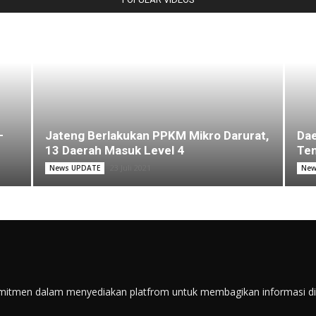
–
Jateng Berlakukan PPKM Mikro Darurat,
Dae
13 Daerah Masuk Level 4
Ten
23 Juli 2021
News UPDATE
New
itmen dalam menyediakan platfrom untuk membagikan informasi di s