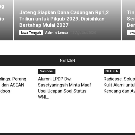
ng
Jateng Siapkan Dana Cadangan Rp1,2
Tin
is
Triliun untuk Pilgub 2029, Disisihkan
Sem
Bertahap Mulai 2027
Ber
Admin Lensa
-
5 Agustus 2026
Jawa Tengah
Jaw
NETIZEN
Nasional
NETIZEN
lings: Perang
Alumni LPDP Dwi
Radiesse, Solus
a dan ASEAN
Sasetyaningsih Minta Maaf
Kulit Alami unt
edsos
Usai Ucapan Soal Status
Kencang dan Aw
WNI...