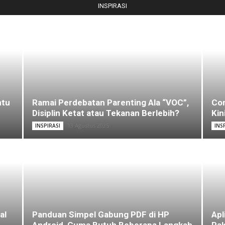
INSPIRASI
ntu
Ramai Perdebatan Parenting Ala “VOC”,
Com
Disiplin Ketat atau Tekanan Berlebih?
Kin
13 Agustus 2025
INSPIRASI
INS
al
Panduan Simpel Gabung PDF di HP
Apl