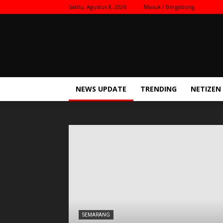
Sabtu, Agustus 8, 2026
Masuk / Bergabung
Kilas
Nasional
NEWS UPDATE
TRENDING
NETIZEN
SEMARANG