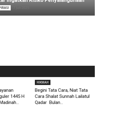
ar Ingatkan Risiko Penyalahgunaan
7 Juli 2025
PIRASI
HIKMAH
Layanan
Begini Tata Cara, Niat Tata
guler 1445 H
Cara Shalat Sunnah Lailatul
Madinah...
Qadar Bulan...