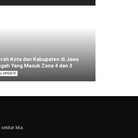
rah Kota dan Kabupaten di Jawa
gah Yang Masuk Zona 4 dan 3
3 Agustus 2021
s UPDATE
ekitar kita.