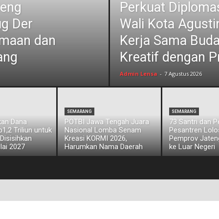
jeng
Perkuat Diplomas
ug Der
Wali Kota Agust
amaan dan
Kerja Sama Bud
ang
Kreatif dengan P
Admin Lensa
-
7 Agustus 2026
SEMARANG
SEMARANG
kan Dana
POTBI Jawa Tengah Juara
73 Santri dan 
,2 Triliun untuk
Nasional Lomba Senam
Pesantren Lol
 Disisihkan
Kreasi KORMI 2026,
Pemprov Jateng
lai 2027
Harumkan Nama Daerah
ke Luar Negeri