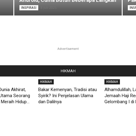
Android, Cuma Butuh Beberapa Langkah
Pak
8 Juli 2025
INSPIRASI
INS
Advertisement
HIKMAH
HIKMAH
HIKMAH
unia Akhirat,
Bakar Kemenyan, Tradisi atau
Alhamdulillah, 
Utama Seorang
Syirik? Ini Penjelasan Ulama
Jemaah Haji Re
Meraih Hidup...
dan Dalilnya
Gelombang I di 