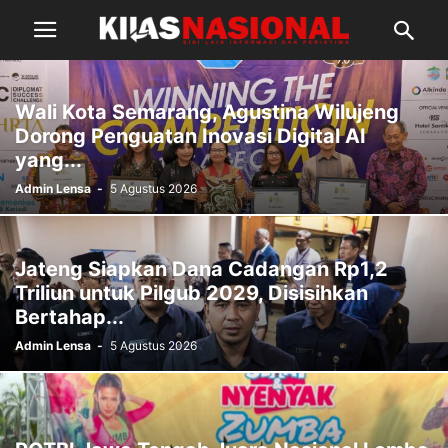
Wali Kota Semarang, Agustina Wilujeng
Dorong Penguatan Inovasi Digital AI
yang...
Admin Lensa
-
5 Agustus 2026
Jateng Siapkan Dana Cadangan Rp1,2
Triliun untuk Pilgub 2029, Disisihkan
Bertahap...
Admin Lensa
-
5 Agustus 2026