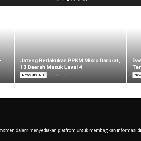
–
Jateng Berlakukan PPKM Mikro Darurat,
Dae
13 Daerah Masuk Level 4
Ten
23 Juli 2021
News UPDATE
New
itmen dalam menyediakan platfrom untuk membagikan informasi di s