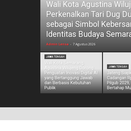
Wali Kota Agustina Wilu
Perkenalkan Tari Dug D
sebagai Simbol Kebers
Identitas Budaya Semar
Admin Lensa
-
7 Agustus 2026
JAWA TENGAH
Wali Kota Semarang,
Agustina Wilujeng Dorong
JAWA TENGAH
Penguatan Inovasi Digital AI
Jateng Siap
yang Bertanggung Jawab
Cadangan Rp1
dan Berbasis Kebutuhan
Pilgub 2029,
Publik
Bertahap Mu