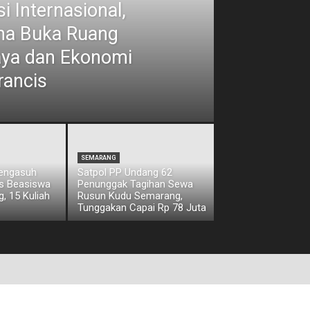
i Internasional,
ina Buka Ruang
aya dan Ekonomi
rancis
SEMARANG
Pengasuh
Satpol PP Undang 62
os Beasiswa
Penunggak Tagihan Sewa
, 15 Kuliah
Rusun Kudu Semarang,
Tunggakan Capai Rp 78 Juta