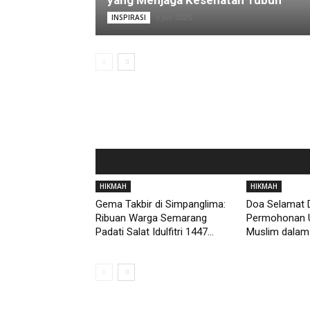
yang Menjaga Kesehatan Tubuh
9 Juli 2025
INSPIRASI
HIKMAH
HIKMAH
Gema Takbir di Simpanglima:
Doa Selamat D
Ribuan Warga Semarang
Permohonan 
Padati Salat Idulfitri 1447...
Muslim dalam 