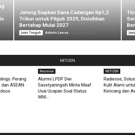
ng
Jateng Siapkan Dana Cadangan Rp1,2
Tin
is
Triliun untuk Pilgub 2029, Disisihkan
Sem
Bertahap Mulai 2027
Ber
Admin Lensa
-
5 Agustus 2026
Jawa Tengah
Jaw
NETIZEN
Nasional
NETIZEN
lings: Perang
Alumni LPDP Dwi
Radiesse, Solus
a dan ASEAN
Sasetyaningsih Minta Maaf
Kulit Alami unt
edsos
Usai Ucapan Soal Status
Kencang dan Aw
WNI...