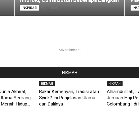
Android, Cuma Butuh Beberapa Langkah
Pak
8 Juli 2025
INSPIRASI
INS
Advertisement
HIKMAH
HIKMAH
HIKMAH
unia Akhirat,
Bakar Kemenyan, Tradisi atau
Alhamdulillah, 
Utama Seorang
Syirik? Ini Penjelasan Ulama
Jemaah Haji Re
Meraih Hidup...
dan Dalilnya
Gelombang I di 