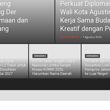
jeng
Perkuat Diplomas
ug Der
Wali Kota Agust
amaan dan
Kerja Sama Bud
ang
Kreatif dengan P
Admin Lensa
-
7 Agustus 2026
SEMARANG
SEMARANG
kan Dana
POTBI Jawa Tengah Juara
73 Santri dan 
,2 Triliun untuk
Nasional Lomba Senam
Pesantren Lol
 Disisihkan
Kreasi KORMI 2026,
Pemprov Jateng
lai 2027
Harumkan Nama Daerah
ke Luar Negeri