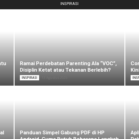
INSPIRASI
ntu
Ramai Perdebatan Parenting Ala “VOC”,
Com
Disiplin Ketat atau Tekanan Berlebih?
Kin
13 Agustus 2025
INSPIRASI
INS
al
Panduan Simpel Gabung PDF di HP
Apl