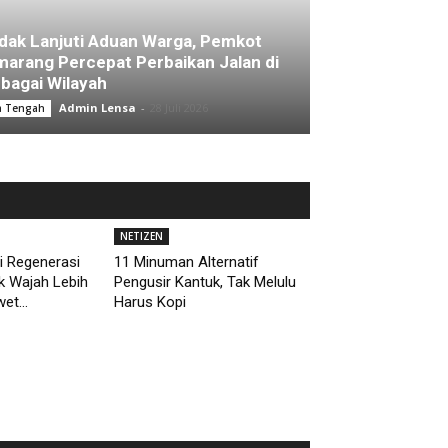
dak Lanjuti Aduan Warga, Pemkot
arang Percepat Perbaikan Jalan di
bagai Wilayah
Admin Lensa
-
28 Juli 2026
a Tengah
NETIZEN
i Regenerasi
11 Minuman Alternatif
uk Wajah Lebih
Pengusir Kantuk, Tak Melulu
et...
Harus Kopi