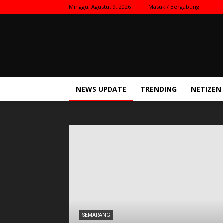
Minggu, Agustus 9, 2026
Masuk / Bergabung
Kilas
Nasional
NEWS UPDATE
TRENDING
NETIZEN
SEMARANG