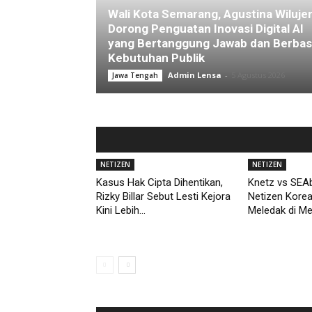
Wali Kota Semarang, Agustina Wiluje
Dorong Penguatan Inovasi Digital AI
yang Bertanggung Jawab dan Berbas
Kebutuhan Publik
Admin Lensa
-
5 Agustus 2026
Jawa Tengah
NETIZEN
NETIZEN
Kasus Hak Cipta Dihentikan,
Knetz vs SEAb
Rizky Billar Sebut Lesti Kejora
Netizen Kore
Kini Lebih...
Meledak di M