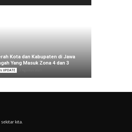
rah Kota dan Kabupaten di Jawa
gah Yang Masuk Zona 4 dan 3
3 Agustus 2021
s UPDATE
ekitar kita.