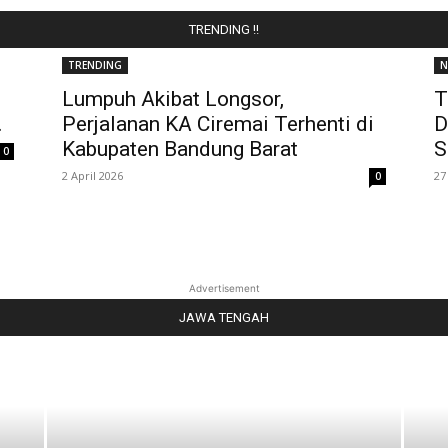
TRENDING !!
TRENDING
N
Lumpuh Akibat Longsor,
T
.
Perjalanan KA Ciremai Terhenti di
D
Kabupaten Bandung Barat
S
0
2 April 2026
27
0
Advertisement
JAWA TENGAH