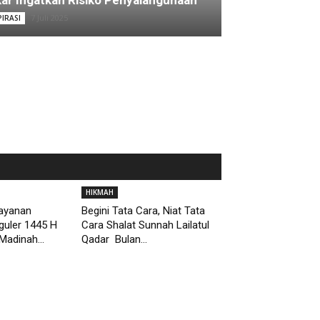
ar Ingatkan Risiko Penyalahgunaan
7 Juli 2025
PIRASI
HIKMAH
Layanan
Begini Tata Cara, Niat Tata
guler 1445 H
Cara Shalat Sunnah Lailatul
Madinah...
Qadar Bulan...