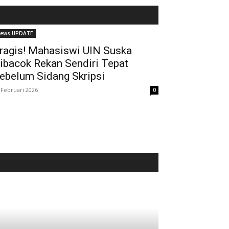
ews UPDATE
ragis! Mahasiswi UIN Suska
ibacok Rekan Sendiri Tepat
ebelum Sidang Skripsi
 Februari 2026
0