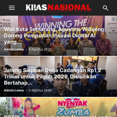
Wali Kota Semarang, Agustina Wilujeng
Dorong Penguatan Inovasi Digital AI
yang...
Admin Lensa
-
5 Agustus 2026
Jateng Siapkan Dana Cadangan Rp1,2
Triliun untuk Pilgub 2029, Disisihkan
Bertahap...
Admin Lensa
-
5 Agustus 2026