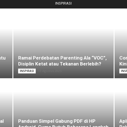
INSPIRASI
ntu
Ramai Perdebatan Parenting Ala “VOC”,
Com
Disiplin Ketat atau Tekanan Berlebih?
Kin
13 Agustus 2025
INSPIRASI
INS
al
Panduan Simpel Gabung PDF di HP
Apl