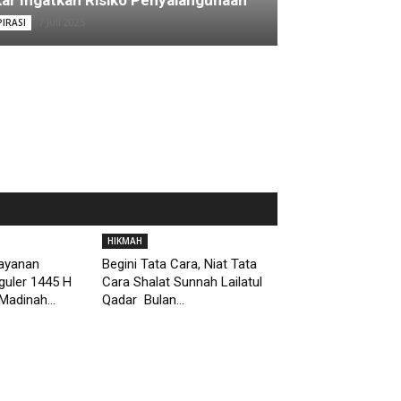
ar Ingatkan Risiko Penyalahgunaan
7 Juli 2025
PIRASI
HIKMAH
Layanan
Begini Tata Cara, Niat Tata
guler 1445 H
Cara Shalat Sunnah Lailatul
Madinah...
Qadar Bulan...