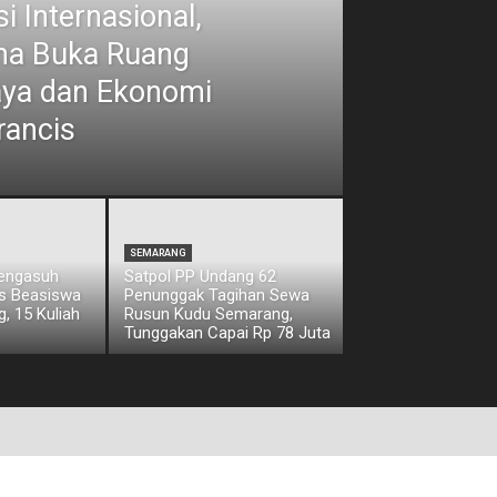
i Internasional,
ina Buka Ruang
aya dan Ekonomi
rancis
SEMARANG
Pengasuh
Satpol PP Undang 62
os Beasiswa
Penunggak Tagihan Sewa
, 15 Kuliah
Rusun Kudu Semarang,
Tunggakan Capai Rp 78 Juta