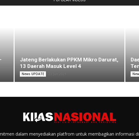
–
Jateng Berlakukan PPKM Mikro Darurat,
Dae
13 Daerah Masuk Level 4
Ten
23 Juli 2021
News UPDATE
New
itmen dalam menyediakan platfrom untuk membagikan informasi di s