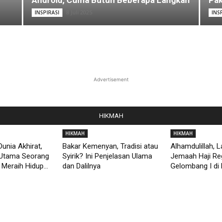
Android, Cuma Butuh Beberapa Langkah
Pak
8 Juli 2025
INSPIRASI
INS
Advertisement
HIKMAH
HIKMAH
HIKMAH
unia Akhirat,
Bakar Kemenyan, Tradisi atau
Alhamdulillah, 
Utama Seorang
Syirik? Ini Penjelasan Ulama
Jemaah Haji Re
Meraih Hidup...
dan Dalilnya
Gelombang I di 