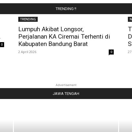
TRENDING !!
TRENDING
N
Lumpuh Akibat Longsor,
T
.
Perjalanan KA Ciremai Terhenti di
D
Kabupaten Bandung Barat
S
0
2 April 2026
27
0
Advertisement
JAWA TENGAH