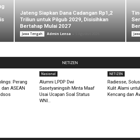
ng
Jateng Siapkan Dana Cadangan Rp1,2
Tin
is
Triliun untuk Pilgub 2029, Disisihkan
Sem
Bertahap Mulai 2027
Ber
Admin Lensa
-
5 Agustus 2026
Jawa Tengah
Jaw
NETIZEN
Nasional
NETIZEN
lings: Perang
Alumni LPDP Dwi
Radiesse, Solus
a dan ASEAN
Sasetyaningsih Minta Maaf
Kulit Alami unt
edsos
Usai Ucapan Soal Status
Kencang dan Aw
WNI...