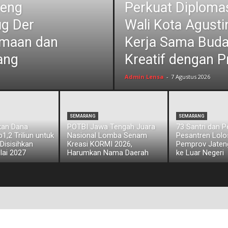
jeng
Perkuat Diplomas
ug Der
Wali Kota Agust
amaan dan
Kerja Sama Bud
ang
Kreatif dengan P
Admin Lensa
-
7 Agustus 2026
SEMARANG
SEMARANG
kan Dana
POTBI Jawa Tengah Juara
73 Santri dan 
,2 Triliun untuk
Nasional Lomba Senam
Pesantren Lol
 Disisihkan
Kreasi KORMI 2026,
Pemprov Jateng
lai 2027
Harumkan Nama Daerah
ke Luar Negeri