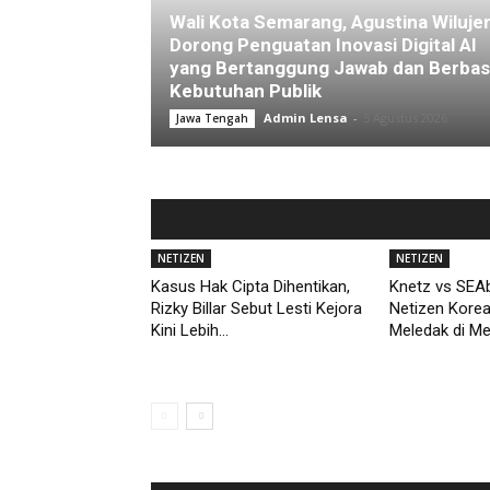
Wali Kota Semarang, Agustina Wiluje
Dorong Penguatan Inovasi Digital AI
yang Bertanggung Jawab dan Berbas
Kebutuhan Publik
Admin Lensa
-
5 Agustus 2026
Jawa Tengah
NETIZEN
NETIZEN
Kasus Hak Cipta Dihentikan,
Knetz vs SEAb
Rizky Billar Sebut Lesti Kejora
Netizen Kore
Kini Lebih...
Meledak di M