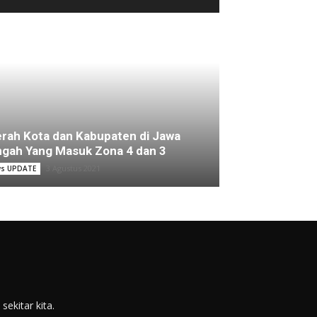
rah Kota dan Kabupaten di Jawa
gah Yang Masuk Zona 4 dan 3
3 Agustus 2021
s UPDATE
ekitar kita.