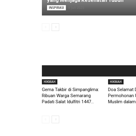
yang Menjaga Kesehatan Tubuh
9 Juli 2025
INSPIRASI
HIKMAH
HIKMAH
Gema Takbir di Simpanglima:
Doa Selamat D
Ribuan Warga Semarang
Permohonan 
Padati Salat Idulfitri 1447...
Muslim dalam 