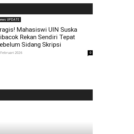
ews UPDATE
ragis! Mahasiswi UIN Suska
ibacok Rekan Sendiri Tepat
ebelum Sidang Skripsi
 Februari 2026
0