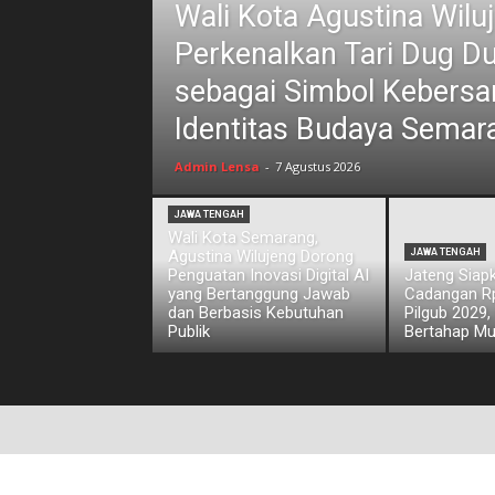
Wali Kota Agustina Wilu
Perkenalkan Tari Dug D
sebagai Simbol Kebers
Identitas Budaya Semar
Admin Lensa
-
7 Agustus 2026
JAWA TENGAH
Wali Kota Semarang,
Agustina Wilujeng Dorong
JAWA TENGAH
Penguatan Inovasi Digital AI
Jateng Siap
yang Bertanggung Jawab
Cadangan Rp1
dan Berbasis Kebutuhan
Pilgub 2029,
Publik
Bertahap Mu