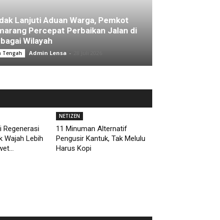
dak Lanjuti Aduan Warga, Pemkot
arang Percepat Perbaikan Jalan di
bagai Wilayah
Admin Lensa
-
28 Juli 2026
a Tengah
NETIZEN
i Regenerasi
11 Minuman Alternatif
uk Wajah Lebih
Pengusir Kantuk, Tak Melulu
et...
Harus Kopi