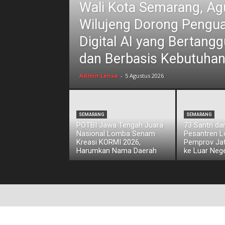
Wali Kota Semarang, Ag
Wilujeng Dorong Pengua
Digital AI yang Bertan
dan Berbasis Kebutuhan
Admin Lensa
-
5 Agustus 2026
SEMARANG
SEMARANG
POTBI Jawa Tengah Juara
73 Santri d
Nasional Lomba Senam
Pesantren L
Kreasi KORMI 2026,
Pemprov Jat
Harumkan Nama Daerah
ke Luar Nege