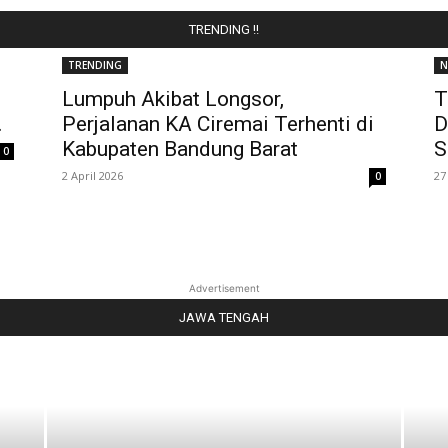
TRENDING !!
TRENDING
N
Lumpuh Akibat Longsor,
T
.
Perjalanan KA Ciremai Terhenti di
D
Kabupaten Bandung Barat
S
0
2 April 2026
27
0
Advertisement
JAWA TENGAH