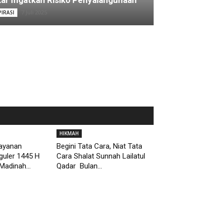
ar Ingatkan Risiko Penyalahgunaan
7 Juli 2025
PIRASI
HIKMAH
Layanan
Begini Tata Cara, Niat Tata
guler 1445 H
Cara Shalat Sunnah Lailatul
Madinah...
Qadar Bulan...