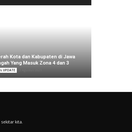
rah Kota dan Kabupaten di Jawa
gah Yang Masuk Zona 4 dan 3
3 Agustus 2021
s UPDATE
ekitar kita.