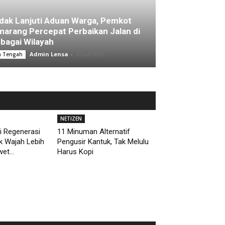
dak Lanjuti Aduan Warga, Pemkot
arang Percepat Perbaikan Jalan di
bagai Wilayah
Admin Lensa
-
28 Juli 2026
a Tengah
NETIZEN
i Regenerasi
11 Minuman Alternatif
uk Wajah Lebih
Pengusir Kantuk, Tak Melulu
et...
Harus Kopi