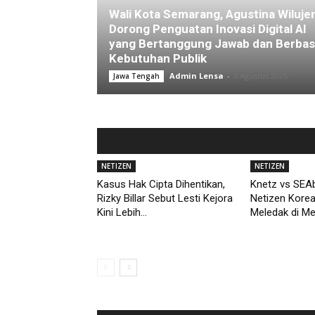
Wali Kota Semarang, Agustina Wiluje
Dorong Penguatan Inovasi Digital AI
yang Bertanggung Jawab dan Berbas
Kebutuhan Publik
Admin Lensa
-
5 Agustus 2026
Jawa Tengah
NETIZEN
NETIZEN
Kasus Hak Cipta Dihentikan,
Knetz vs SEAb
Rizky Billar Sebut Lesti Kejora
Netizen Kore
Kini Lebih...
Meledak di M