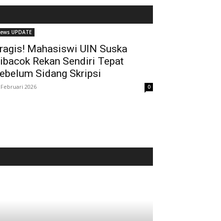
ews UPDATE
ragis! Mahasiswi UIN Suska
ibacok Rekan Sendiri Tepat
ebelum Sidang Skripsi
 Februari 2026
0