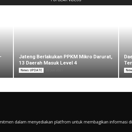
–
Jateng Berlakukan PPKM Mikro Darurat,
Dae
13 Daerah Masuk Level 4
Ten
23 Juli 2021
News UPDATE
New
itmen dalam menyediakan platfrom untuk membagikan informasi di s