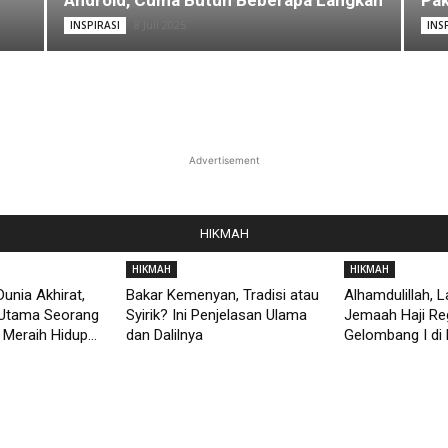
Android, Cuma Butuh Beberapa Langkah
Pak
8 Juli 2025
INSPIRASI
INS
Advertisement
HIKMAH
HIKMAH
HIKMAH
unia Akhirat,
Bakar Kemenyan, Tradisi atau
Alhamdulillah, 
Utama Seorang
Syirik? Ini Penjelasan Ulama
Jemaah Haji Re
Meraih Hidup...
dan Dalilnya
Gelombang I di 