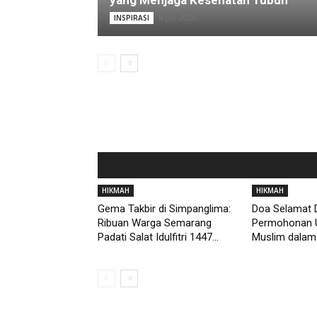
yang Menjaga Kesehatan Tubuh
9 Juli 2025
INSPIRASI
HIKMAH
HIKMAH
Gema Takbir di Simpanglima:
Doa Selamat D
Ribuan Warga Semarang
Permohonan 
Padati Salat Idulfitri 1447...
Muslim dalam 