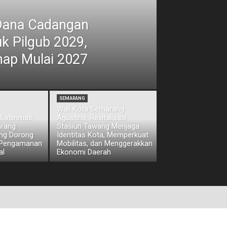
Dana Cadangan
uk Pilgub 2029,
hap Mulai 2027
SEMARANG
Wali Kota Semarang
Satlinmas,
Agustina: Revitalisasi
arang
Stasiun Tawang Menjaga
eng Dorong
Identitas Kota, Memperkuat
 Pengamanan
Mobilitas, dan Menggerakkan
al
Ekonomi Daerah