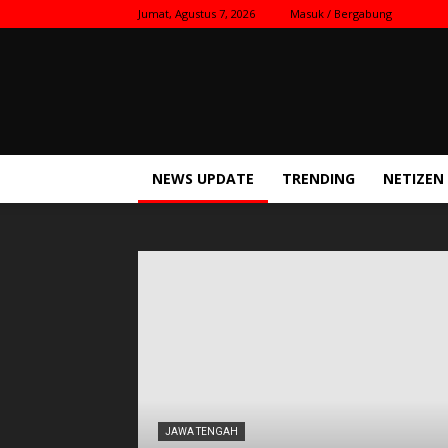
Jumat, Agustus 7, 2026
Masuk / Bergabung
Kilas
Nasional
NEWS UPDATE
TRENDING
NETIZEN
JAWA TENGAH