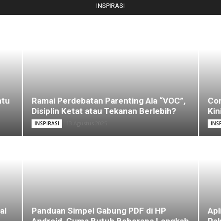
INSPIRASI
ntu
Ramai Perdebatan Parenting Ala “VOC”,
Com
Disiplin Ketat atau Tekanan Berlebih?
Kin
13 Agustus 2025
INSPIRASI
INS
al
Panduan Simpel Gabung PDF di HP
Apl