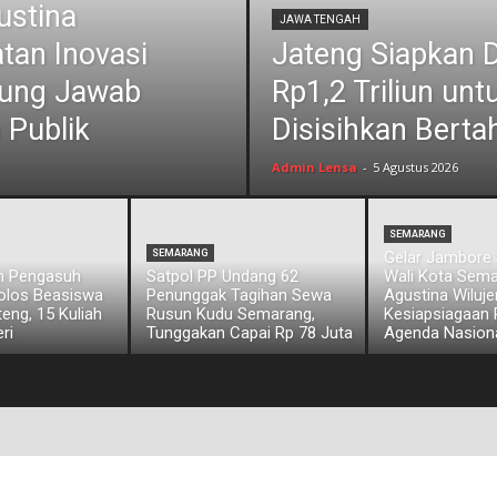
ustina
JAWA TENGAH
tan Inovasi
Jateng Siapkan 
ggung Jawab
Rp1,2 Triliun unt
 Publik
Disisihkan Berta
Admin Lensa
-
5 Agustus 2026
SEMARANG
SEMARANG
Gelar Jambore 
an Pengasuh
Satpol PP Undang 62
Wali Kota Sem
olos Beasiswa
Penunggak Tagihan Sewa
Agustina Wiluj
eng, 15 Kuliah
Rusun Kudu Semarang,
Kesiapsiagaan
ri
Tunggakan Capai Rp 78 Juta
Agenda Nasion