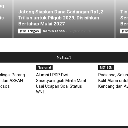
ng
Jateng Siapkan Dana Cadangan Rp1,2
Tin
is
Triliun untuk Pilgub 2029, Disisihkan
Sem
Bertahap Mulai 2027
Ber
Admin Lensa
-
5 Agustus 2026
Jawa Tengah
Jaw
NETIZEN
Nasional
NETIZEN
lings: Perang
Alumni LPDP Dwi
Radiesse, Solus
a dan ASEAN
Sasetyaningsih Minta Maaf
Kulit Alami unt
edsos
Usai Ucapan Soal Status
Kencang dan Aw
WNI...