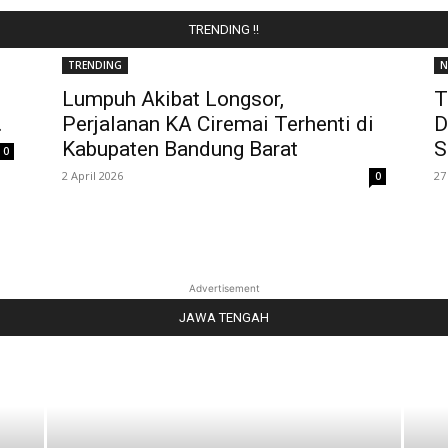
TRENDING !!
TRENDING
N
Lumpuh Akibat Longsor,
T
.
Perjalanan KA Ciremai Terhenti di
D
Kabupaten Bandung Barat
S
0
2 April 2026
27
0
Advertisement
JAWA TENGAH