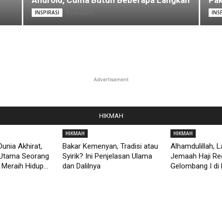
Android, Cuma Butuh Beberapa Langkah
Pak
8 Juli 2025
INSPIRASI
INS
Advertisement
HIKMAH
HIKMAH
HIKMAH
unia Akhirat,
Bakar Kemenyan, Tradisi atau
Alhamdulillah, 
Utama Seorang
Syirik? Ini Penjelasan Ulama
Jemaah Haji Re
Meraih Hidup...
dan Dalilnya
Gelombang I di 