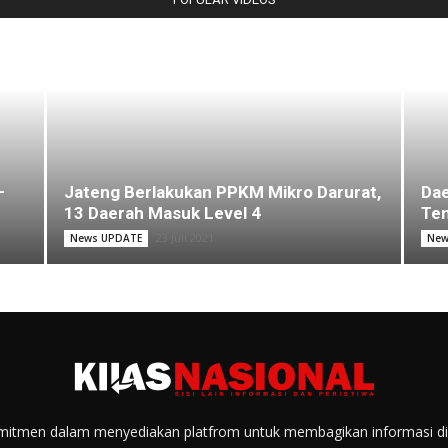
–
Jateng Berlakukan PPKM Mikro Darurat,
Dae
13 Daerah Masuk Level 4
Ten
23 Juli 2021
News UPDATE
New
itmen dalam menyediakan platfrom untuk membagikan informasi di s