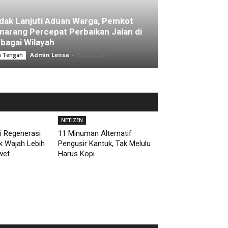
dak Lanjuti Aduan Warga, Pemkot
arang Percepat Perbaikan Jalan di
bagai Wilayah
Admin Lensa
-
28 Juli 2026
a Tengah
NETIZEN
i Regenerasi
11 Minuman Alternatif
uk Wajah Lebih
Pengusir Kantuk, Tak Melulu
et...
Harus Kopi