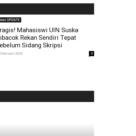
ews UPDATE
ragis! Mahasiswi UIN Suska
ibacok Rekan Sendiri Tepat
ebelum Sidang Skripsi
 Februari 2026
0