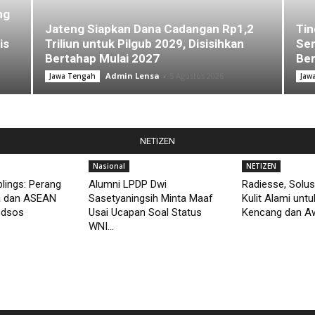
ng
Jateng Siapkan Dana Cadangan Rp1,2
Tin
is
Triliun untuk Pilgub 2029, Disisihkan
Sem
Bertahap Mulai 2027
Ber
Admin Lensa
-
5 Agustus 2026
Jawa Tengah
Jaw
NETIZEN
Nasional
NETIZEN
lings: Perang
Alumni LPDP Dwi
Radiesse, Solus
a dan ASEAN
Sasetyaningsih Minta Maaf
Kulit Alami unt
edsos
Usai Ucapan Soal Status
Kencang dan Aw
WNI...