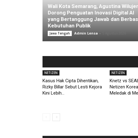
Wali Kota Semarang, Agustina Wiluje
Dorong Penguatan Inovasi Digital AI
yang Bertanggung Jawab dan Berbas
Kebutuhan Publik
Admin Lensa
-
5 Agustus 2026
Jawa Tengah
NETIZEN
NETIZEN
Kasus Hak Cipta Dihentikan,
Knetz vs SEAb
Rizky Billar Sebut Lesti Kejora
Netizen Kore
Kini Lebih...
Meledak di M