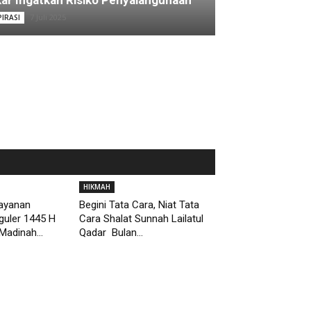
ar Ingatkan Risiko Penyalahgunaan
7 Juli 2025
PIRASI
HIKMAH
Layanan
Begini Tata Cara, Niat Tata
guler 1445 H
Cara Shalat Sunnah Lailatul
Madinah...
Qadar Bulan...