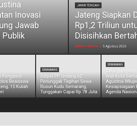
ustina
JAWA TENGAH
tan Inovasi
Jateng Siapkan 
ggung Jawab
Rp1,2 Triliun unt
 Publik
Disisihkan Berta
Admin Lensa
-
5 Agustus 2026
SEMARANG
SEMARANG
Gelar Jambore 
an Pengasuh
Satpol PP Undang 62
Wali Kota Sem
olos Beasiswa
Penunggak Tagihan Sewa
Agustina Wiluj
eng, 15 Kuliah
Rusun Kudu Semarang,
Kesiapsiagaan
ri
Tunggakan Capai Rp 78 Juta
Agenda Nasion