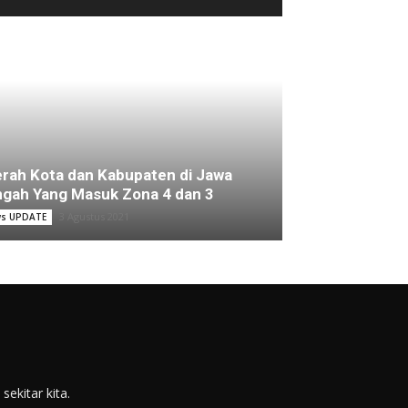
rah Kota dan Kabupaten di Jawa
gah Yang Masuk Zona 4 dan 3
3 Agustus 2021
s UPDATE
ekitar kita.