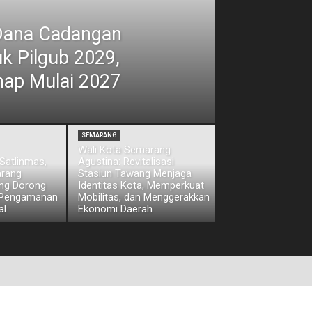
Dana Cadangan
uk Pilgub 2029,
hap Mulai 2027
SEMARANG
Wali Kota Semarang
Satlinmas,
Agustina: Revitalisasi
arang
Stasiun Tawang Menjaga
eng Dorong
Identitas Kota, Memperkuat
 Pengamanan
Mobilitas, dan Menggerakkan
al
Ekonomi Daerah