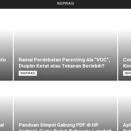
INSPIRASI
ntu
Ramai Perdebatan Parenting Ala “VOC”,
Com
Disiplin Ketat atau Tekanan Berlebih?
Kin
13 Agustus 2025
INSPIRASI
INS
al
Panduan Simpel Gabung PDF di HP
Apl