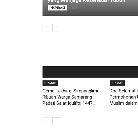
yang Menjaga Kesehatan Tubuh
9 Juli 2025
INSPIRASI
HIKMAH
HIKMAH
Gema Takbir di Simpanglima:
Doa Selamat D
Ribuan Warga Semarang
Permohonan 
Padati Salat Idulfitri 1447...
Muslim dalam 