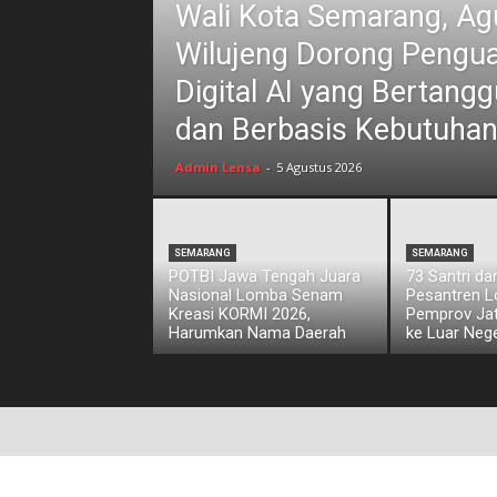
Wali Kota Semarang, Ag
Wilujeng Dorong Pengua
Digital AI yang Bertan
dan Berbasis Kebutuhan
Admin Lensa
-
5 Agustus 2026
SEMARANG
SEMARANG
POTBI Jawa Tengah Juara
73 Santri d
Nasional Lomba Senam
Pesantren L
Kreasi KORMI 2026,
Pemprov Jat
Harumkan Nama Daerah
ke Luar Nege