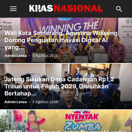
Wali Kota Semarang, Agustina Wilujeng
Dorong Penguatan Inovasi Digital AI
yang...
Admin Lensa
-
5 Agustus 2026
Jateng Siapkan Dana Cadangan Rp1,2
Triliun untuk Pilgub 2029, Disisihkan
Bertahap...
Admin Lensa
-
5 Agustus 2026