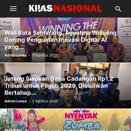
Wali Kota Semarang, Agustina Wilujeng
Dorong Penguatan Inovasi Digital AI
yang...
Admin Lensa
-
5 Agustus 2026
Jateng Siapkan Dana Cadangan Rp1,2
Triliun untuk Pilgub 2029, Disisihkan
Bertahap...
Admin Lensa
-
5 Agustus 2026