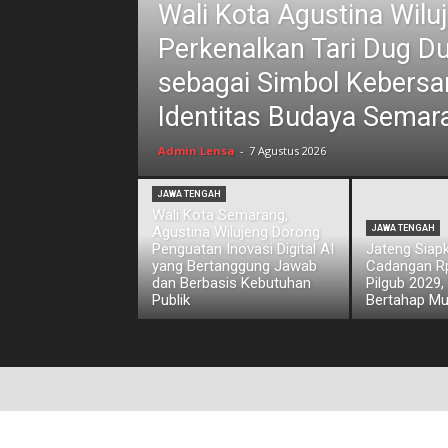
Wali Kota Agustina Wilu
Perkenalkan Tari Dug D
sebagai Simbol Kebers
Identitas Budaya Semar
Admin Lensa
-
7 Agustus 2026
JAWA TENGAH
Wali Kota Semarang,
Agustina Wilujeng Dorong
JAWA TENGAH
Penguatan Inovasi Digital AI
Jateng Siap
yang Bertanggung Jawab
Cadangan Rp1
dan Berbasis Kebutuhan
Pilgub 2029,
Publik
Bertahap Mu