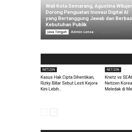
Wali Kota Semarang, Agustina Wiluje
Dorong Penguatan Inovasi Digital AI
yang Bertanggung Jawab dan Berbas
Kebutuhan Publik
Admin Lensa
-
5 Agustus 2026
Jawa Tengah
NETIZEN
NETIZEN
Kasus Hak Cipta Dihentikan,
Knetz vs SEAb
Rizky Billar Sebut Lesti Kejora
Netizen Kore
Kini Lebih...
Meledak di M