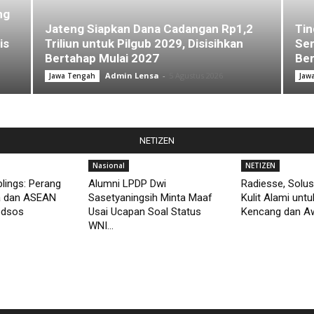
ng
Jateng Siapkan Dana Cadangan Rp1,2
Tin
is
Triliun untuk Pilgub 2029, Disisihkan
Sem
Bertahap Mulai 2027
Ber
Admin Lensa
-
5 Agustus 2026
Jawa Tengah
Jaw
NETIZEN
Nasional
NETIZEN
lings: Perang
Alumni LPDP Dwi
Radiesse, Solus
a dan ASEAN
Sasetyaningsih Minta Maaf
Kulit Alami unt
edsos
Usai Ucapan Soal Status
Kencang dan Aw
WNI...