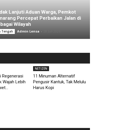
dak Lanjuti Aduan Warga, Pemkot
arang Percepat Perbaikan Jalan di
bagai Wilayah
Admin Lensa
-
28 Juli 2026
a Tengah
NETIZEN
i Regenerasi
11 Minuman Alternatif
uk Wajah Lebih
Pengusir Kantuk, Tak Melulu
et...
Harus Kopi