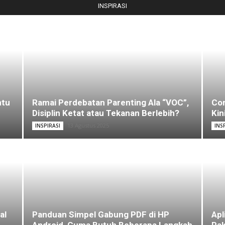
INSPIRASI
ntu
Ramai Perdebatan Parenting Ala “VOC”,
Com
Disiplin Ketat atau Tekanan Berlebih?
Kin
13 Agustus 2025
INSPIRASI
INS
al
Panduan Simpel Gabung PDF di HP
Apl