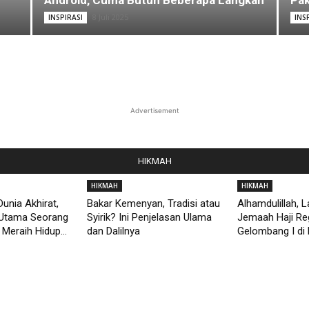
Android, Cuma Butuh Beberapa Langkah
Pak
8 Juli 2025
INSPIRASI
INS
Advertisement
HIKMAH
HIKMAH
HIKMAH
unia Akhirat,
Bakar Kemenyan, Tradisi atau
Alhamdulillah, 
Utama Seorang
Syirik? Ini Penjelasan Ulama
Jemaah Haji Re
Meraih Hidup...
dan Dalilnya
Gelombang I di 