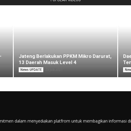
–
Jateng Berlakukan PPKM Mikro Darurat,
Dae
13 Daerah Masuk Level 4
Ten
23 Juli 2021
News UPDATE
New
itmen dalam menyediakan platfrom untuk membagikan informasi di s