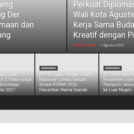
jeng
Perkuat Diplomas
ug Der
Wali Kota Agust
amaan dan
Kerja Sama Bud
ang
Kreatif dengan P
Admin Lensa
-
7 Agustus 2026
SEMARANG
SEMARANG
kan Dana
POTBI Jawa Tengah Juara
73 Santri dan 
,2 Triliun untuk
Nasional Lomba Senam
Pesantren Lol
 Disisihkan
Kreasi KORMI 2026,
Pemprov Jateng
lai 2027
Harumkan Nama Daerah
ke Luar Negeri