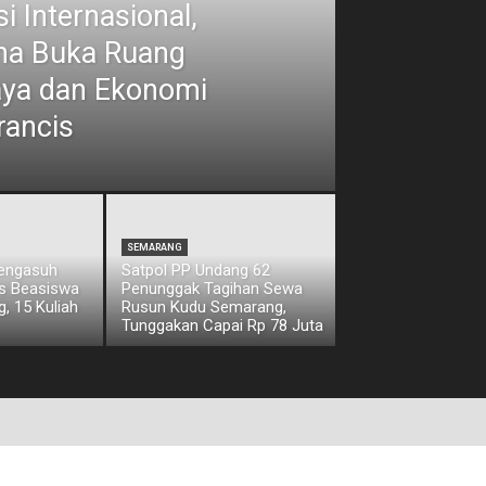
i Internasional,
ina Buka Ruang
aya dan Ekonomi
rancis
SEMARANG
Pengasuh
Satpol PP Undang 62
os Beasiswa
Penunggak Tagihan Sewa
, 15 Kuliah
Rusun Kudu Semarang,
Tunggakan Capai Rp 78 Juta