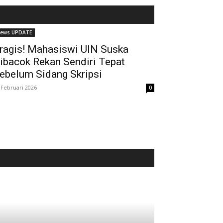
ews UPDATE
ragis! Mahasiswi UIN Suska
ibacok Rekan Sendiri Tepat
ebelum Sidang Skripsi
 Februari 2026
0