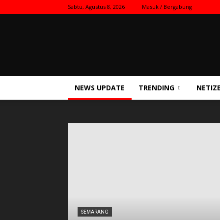
Sabtu, Agustus 8, 2026
Masuk / Bergabung
Kilas
Nasional
NEWS UPDATE
TRENDING
NETIZ
SEMARANG