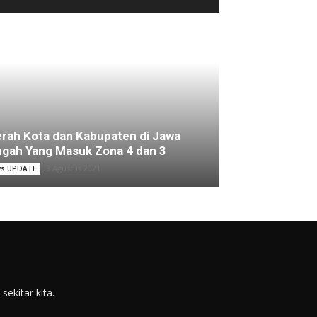
rah Kota dan Kabupaten di Jawa
gah Yang Masuk Zona 4 dan 3
3 Agustus 2021
s UPDATE
ekitar kita.