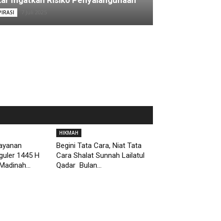
ar Ingatkan Risiko Penyalahgunaan
7 Juli 2025
PIRASI
HIKMAH
Layanan
Begini Tata Cara, Niat Tata
guler 1445 H
Cara Shalat Sunnah Lailatul
Madinah...
Qadar Bulan...