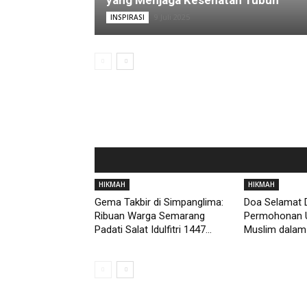
yang Menjaga Kesehatan Tubuh
9 Juli 2025
INSPIRASI
HIKMAH
HIKMAH
Gema Takbir di Simpanglima:
Doa Selamat D
Ribuan Warga Semarang
Permohonan 
Padati Salat Idulfitri 1447...
Muslim dalam 