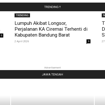
TRENDING !!
TRENDING
N
Lumpuh Akibat Longsor,
T
.
Perjalanan KA Ciremai Terhenti di
D
Kabupaten Bandung Barat
S
0
2 April 2026
27
0
Advertisement
JAWA TENGAH