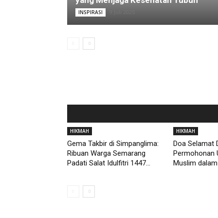
yang Menjaga Kesehatan Tubuh
9 Juli 2025
INSPIRASI
HIKMAH
HIKMAH
Gema Takbir di Simpanglima:
Doa Selamat D
Ribuan Warga Semarang
Permohonan 
Padati Salat Idulfitri 1447...
Muslim dalam 