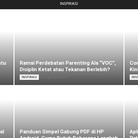
INSPIRASI
ntu
Ramai Perdebatan Parenting Ala “VOC”,
Com
Disiplin Ketat atau Tekanan Berlebih?
Kin
13 Agustus 2025
INSPIRASI
INS
al
Panduan Simpel Gabung PDF di HP
Apl