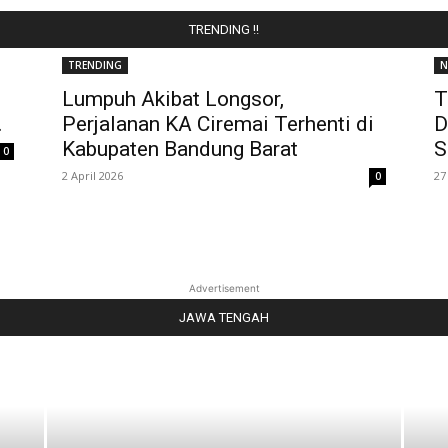
TRENDING !!
TRENDING
N
Lumpuh Akibat Longsor,
T
.
Perjalanan KA Ciremai Terhenti di
D
Kabupaten Bandung Barat
S
0
2 April 2026
27
0
Advertisement
JAWA TENGAH