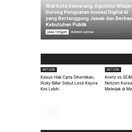
Wali Kota Semarang, Agustina Wiluje
Dorong Penguatan Inovasi Digital AI
yang Bertanggung Jawab dan Berbas
Kebutuhan Publik
Admin Lensa
-
5 Agustus 2026
Jawa Tengah
NETIZEN
NETIZEN
Kasus Hak Cipta Dihentikan,
Knetz vs SEAb
Rizky Billar Sebut Lesti Kejora
Netizen Kore
Kini Lebih...
Meledak di M