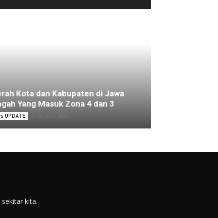
rah Kota dan Kabupaten di Jawa
gah Yang Masuk Zona 4 dan 3
3 Agustus 2021
s UPDATE
ekitar kita.