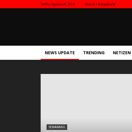
Sabtu, Agustus 8, 2026
Masuk / Bergabung
Kilas
Nasional
NEWS UPDATE
TRENDING
NETIZEN
SEMARANG