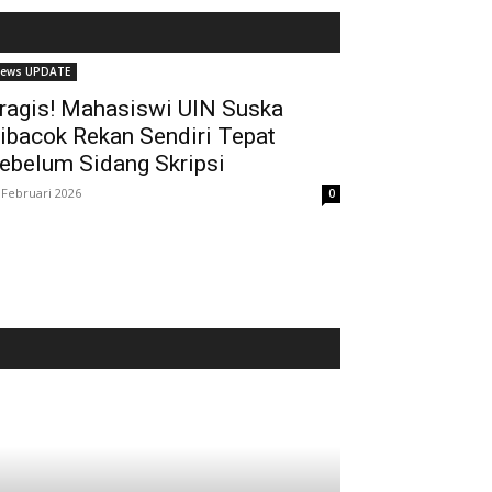
ews UPDATE
ragis! Mahasiswi UIN Suska
ibacok Rekan Sendiri Tepat
ebelum Sidang Skripsi
 Februari 2026
0