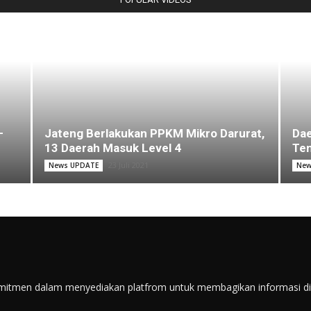
–
Jateng Berlakukan PPKM Mikro Darurat,
Dae
13 Daerah Masuk Level 4
Ten
23 Juli 2021
News UPDATE
New
itmen dalam menyediakan platfrom untuk membagikan informasi di s