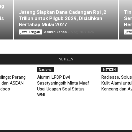
ng
Jateng Siapkan Dana Cadangan Rp1,2
Tin
is
Triliun untuk Pilgub 2029, Disisihkan
Sem
Bertahap Mulai 2027
Ber
Admin Lensa
-
5 Agustus 2026
Jawa Tengah
Jaw
NETIZEN
Nasional
NETIZEN
lings: Perang
Alumni LPDP Dwi
Radiesse, Solus
a dan ASEAN
Sasetyaningsih Minta Maaf
Kulit Alami unt
edsos
Usai Ucapan Soal Status
Kencang dan Aw
WNI...