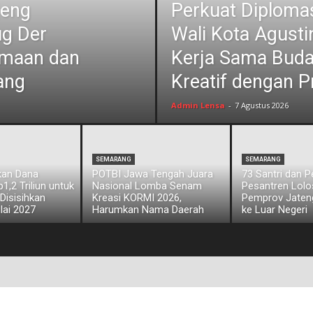
jeng
Perkuat Diplomas
ug Der
Wali Kota Agust
amaan dan
Kerja Sama Bud
ang
Kreatif dengan P
Admin Lensa
-
7 Agustus 2026
SEMARANG
SEMARANG
kan Dana
POTBI Jawa Tengah Juara
73 Santri dan 
,2 Triliun untuk
Nasional Lomba Senam
Pesantren Lol
 Disisihkan
Kreasi KORMI 2026,
Pemprov Jateng
lai 2027
Harumkan Nama Daerah
ke Luar Negeri