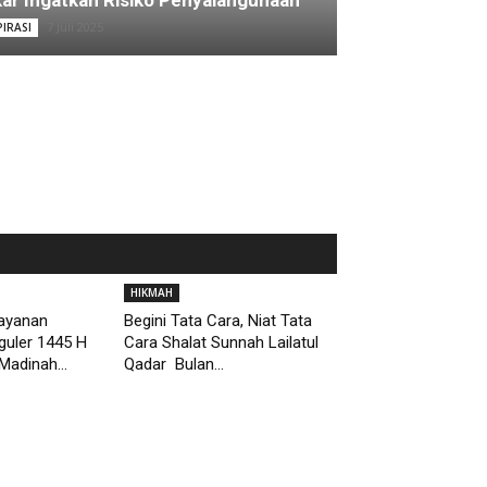
ar Ingatkan Risiko Penyalahgunaan
7 Juli 2025
PIRASI
HIKMAH
Layanan
Begini Tata Cara, Niat Tata
guler 1445 H
Cara Shalat Sunnah Lailatul
Madinah...
Qadar Bulan...