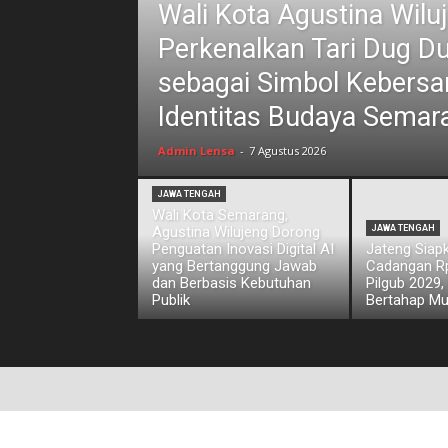
Wali Kota Agustina Wilu
Perkenalkan Tari Dug D
sebagai Simbol Kebers
Identitas Budaya Semar
Admin Lensa
-
7 Agustus 2026
JAWA TENGAH
Wali Kota Semarang,
Agustina Wilujeng Dorong
JAWA TENGAH
Penguatan Inovasi Digital AI
Jateng Siap
yang Bertanggung Jawab
Cadangan Rp1
dan Berbasis Kebutuhan
Pilgub 2029,
Publik
Bertahap Mu