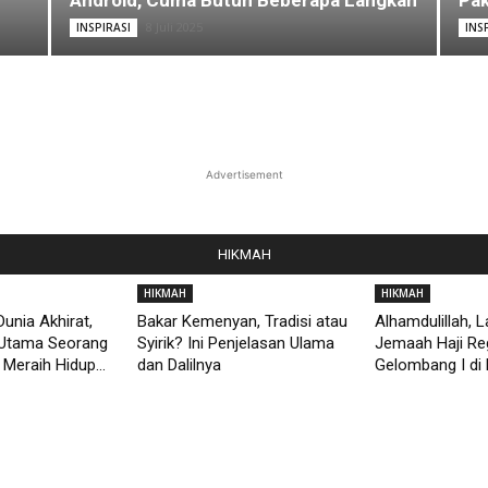
Android, Cuma Butuh Beberapa Langkah
Pak
8 Juli 2025
INSPIRASI
INS
Advertisement
HIKMAH
HIKMAH
HIKMAH
unia Akhirat,
Bakar Kemenyan, Tradisi atau
Alhamdulillah, 
Utama Seorang
Syirik? Ini Penjelasan Ulama
Jemaah Haji Re
Meraih Hidup...
dan Dalilnya
Gelombang I di 