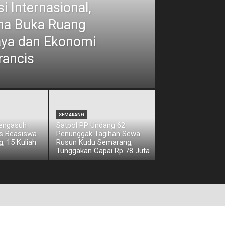
i Internasional,
ina Buka Ruang
aya dan Ekonomi
rancis
SEMARANG
Pengasuh
Satpol PP Undang 62
os Beasiswa
Penunggak Tagihan Sewa
, 15 Kuliah
Rusun Kudu Semarang,
Tunggakan Capai Rp 78 Juta