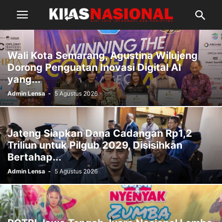
Wali Kota Semarang, Agustina Wilujeng
Dorong Penguatan Inovasi Digital AI
yang...
Admin Lensa
-
5 Agustus 2026
Jateng Siapkan Dana Cadangan Rp1,2
Triliun untuk Pilgub 2029, Disisihkan
Bertahap...
Admin Lensa
-
5 Agustus 2026