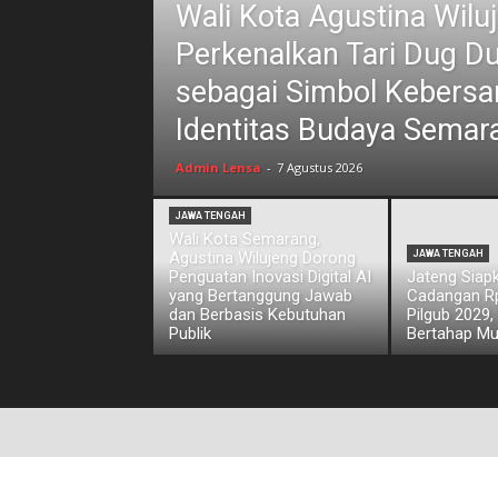
Wali Kota Agustina Wilu
Perkenalkan Tari Dug D
sebagai Simbol Kebers
Identitas Budaya Semar
Admin Lensa
-
7 Agustus 2026
JAWA TENGAH
Wali Kota Semarang,
Agustina Wilujeng Dorong
JAWA TENGAH
Penguatan Inovasi Digital AI
Jateng Siap
yang Bertanggung Jawab
Cadangan Rp1
dan Berbasis Kebutuhan
Pilgub 2029,
Publik
Bertahap Mu