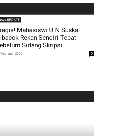
ews UPDATE
ragis! Mahasiswi UIN Suska
ibacok Rekan Sendiri Tepat
ebelum Sidang Skripsi
 Februari 2026
0