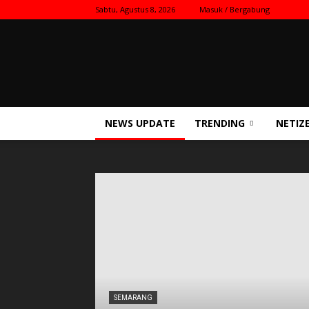
Sabtu, Agustus 8, 2026
Masuk / Bergabung
Kilas
Nasional
NEWS UPDATE
TRENDING
NETIZ
SEMARANG