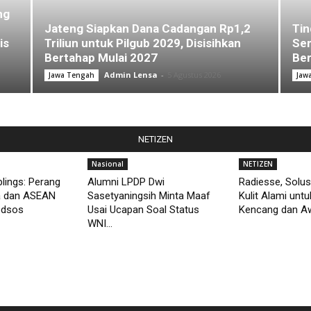
ng
Jateng Siapkan Dana Cadangan Rp1,2
Tin
is
Triliun untuk Pilgub 2029, Disisihkan
Sem
Bertahap Mulai 2027
Ber
Admin Lensa
-
5 Agustus 2026
Jawa Tengah
Jaw
NETIZEN
Nasional
NETIZEN
lings: Perang
Alumni LPDP Dwi
Radiesse, Solus
a dan ASEAN
Sasetyaningsih Minta Maaf
Kulit Alami unt
edsos
Usai Ucapan Soal Status
Kencang dan Aw
WNI...