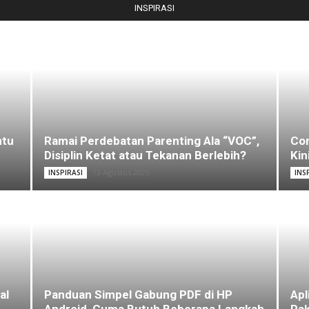
INSPIRASI
ntu
Ramai Perdebatan Parenting Ala “VOC”,
Com
Disiplin Ketat atau Tekanan Berlebih?
Kin
13 Agustus 2025
INSPIRASI
INS
al
Panduan Simpel Gabung PDF di HP
Apl