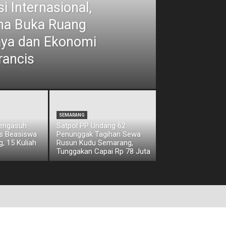
i Internasional,
ina Buka Ruang
aya dan Ekonomi
rancis
SEMARANG
Pengasuh
Satpol PP Undang 62
os Beasiswa
Penunggak Tagihan Sewa
, 15 Kuliah
Rusun Kudu Semarang,
Tunggakan Capai Rp 78 Juta