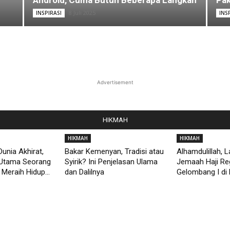
Android, Cuma Butuh Beberapa Langkah
Pak
8 Juli 2025
INSPIRASI
INS
Advertisement
HIKMAH
HIKMAH
HIKMAH
unia Akhirat,
Bakar Kemenyan, Tradisi atau
Alhamdulillah, 
Utama Seorang
Syirik? Ini Penjelasan Ulama
Jemaah Haji Re
Meraih Hidup...
dan Dalilnya
Gelombang I di 