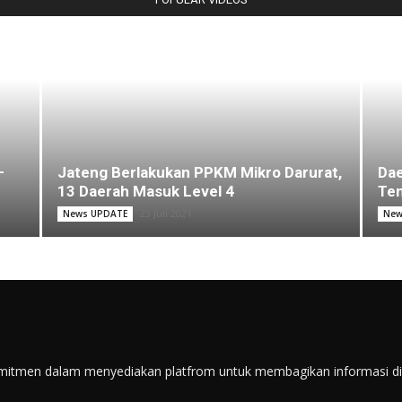
–
Jateng Berlakukan PPKM Mikro Darurat,
Dae
13 Daerah Masuk Level 4
Ten
23 Juli 2021
News UPDATE
New
itmen dalam menyediakan platfrom untuk membagikan informasi di s