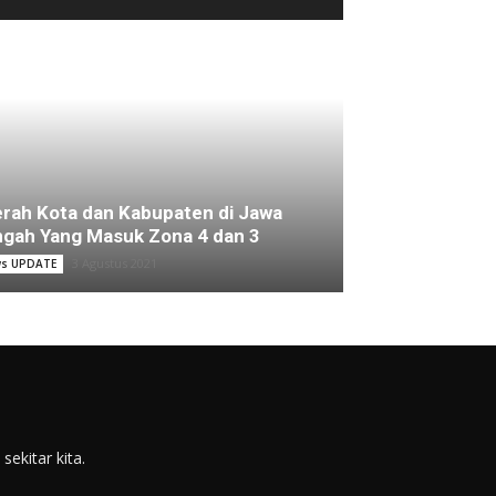
rah Kota dan Kabupaten di Jawa
gah Yang Masuk Zona 4 dan 3
3 Agustus 2021
s UPDATE
ekitar kita.