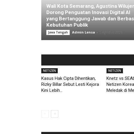
Wali Kota Semarang, Agustina Wiluje
Dorong Penguatan Inovasi Digital AI
yang Bertanggung Jawab dan Berbas
Kebutuhan Publik
Admin Lensa
-
5 Agustus 2026
Jawa Tengah
NETIZEN
NETIZEN
Kasus Hak Cipta Dihentikan,
Knetz vs SEAb
Rizky Billar Sebut Lesti Kejora
Netizen Kore
Kini Lebih...
Meledak di M