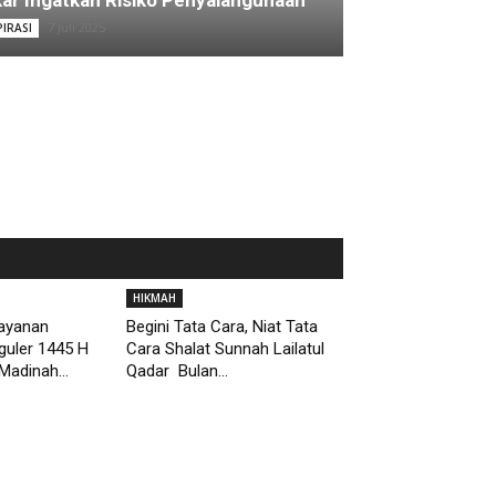
ar Ingatkan Risiko Penyalahgunaan
7 Juli 2025
PIRASI
HIKMAH
Layanan
Begini Tata Cara, Niat Tata
guler 1445 H
Cara Shalat Sunnah Lailatul
Madinah...
Qadar Bulan...