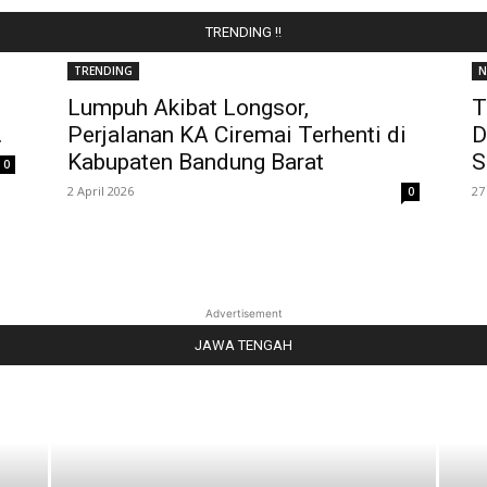
TRENDING !!
TRENDING
N
Lumpuh Akibat Longsor,
T
.
Perjalanan KA Ciremai Terhenti di
D
Kabupaten Bandung Barat
S
0
2 April 2026
27
0
Advertisement
JAWA TENGAH