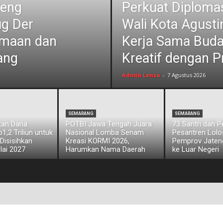
jeng
Perkuat Diplomas
ug Der
Wali Kota Agust
amaan dan
Kerja Sama Bud
ang
Kreatif dengan P
Admin Lensa
-
7 Agustus 2026
SEMARANG
SEMARANG
kan Dana
POTBI Jawa Tengah Juara
73 Santri dan 
,2 Triliun untuk
Nasional Lomba Senam
Pesantren Lol
 Disisihkan
Kreasi KORMI 2026,
Pemprov Jateng
lai 2027
Harumkan Nama Daerah
ke Luar Negeri