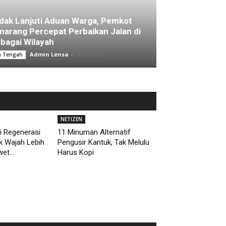
dak Lanjuti Aduan Warga, Pemkot
arang Percepat Perbaikan Jalan di
bagai Wilayah
Admin Lensa
-
28 Juli 2026
a Tengah
NETIZEN
i Regenerasi
11 Minuman Alternatif
uk Wajah Lebih
Pengusir Kantuk, Tak Melulu
et...
Harus Kopi