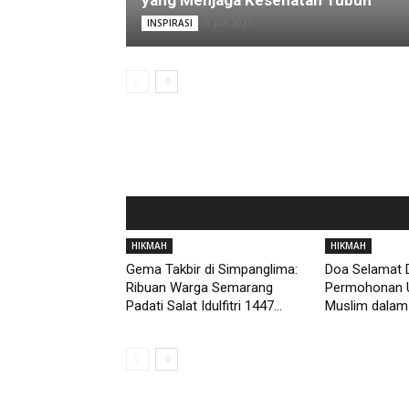
yang Menjaga Kesehatan Tubuh
9 Juli 2025
INSPIRASI
HIKMAH
HIKMAH
Gema Takbir di Simpanglima:
Doa Selamat D
Ribuan Warga Semarang
Permohonan 
Padati Salat Idulfitri 1447...
Muslim dalam 